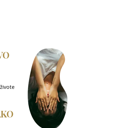
VO
živote
AKO