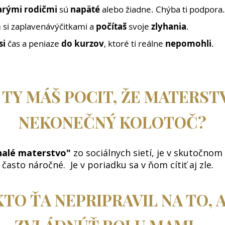
tarými rodičmi
sú
napäté
alebo žiadne. Chýba ti podpora.
m
si zaplavenávýčitkami a
počítaš
svoje
zlyhania
.
si
čas a peniaze
do kurzov
, ktoré ti reálne
nepomohli
.
J TY MÁŠ POCIT, ŽE MATERST
NEKONEČNÝ KOLOTOČ?
alé materstvo"
zo sociálnych sietí, je v skutočnom 
často náročné. Je v poriadku sa v ňom cítiť aj zle. ​
KTO ŤA NEPRIPRAVIL NA TO, 