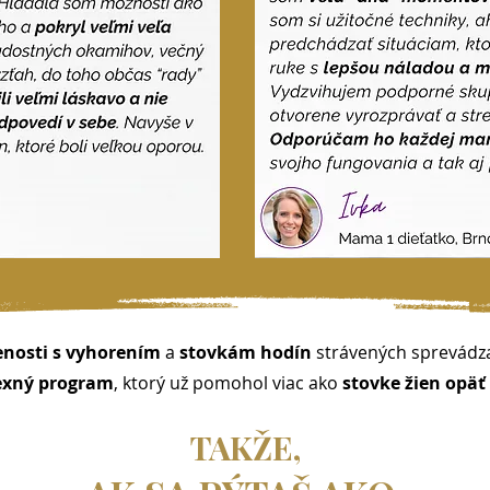
enosti s vyhorením
a
stovkám hodín
strávených sprevád
exný program
, ktorý už pomohol viac ako
stovke žien opäť
TAKŽE,