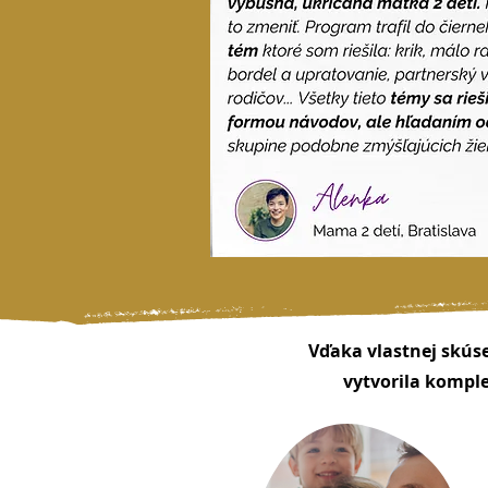
Vďaka
vlastnej skús
vytvorila kompl