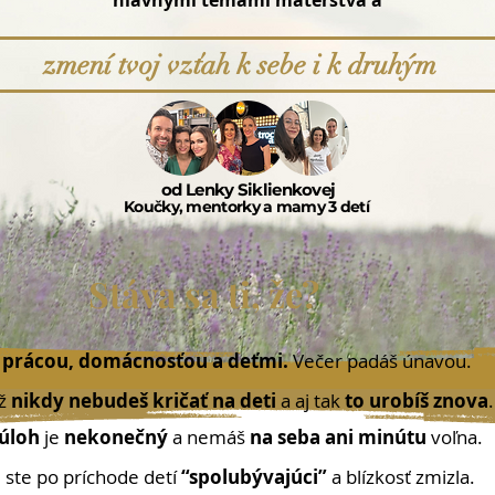
hlavnými témami materstva a
zmení tvoj vzťah k sebe i k druhým
od Lenky Siklienkovej
Koučky, mentorky a mamy 3 detí
Stáva sa ti, že?
i prácou, domácnosťou a deťmi.
Večer padáš únavou.
už
nikdy nebudeš kričať na deti
a aj tak
to urobíš znova
úloh
je
nekonečný
a nemáš
na seba ani minútu
voľna.
m
ste po príchode detí
“spolubývajúci”
a blízkosť zmizla.