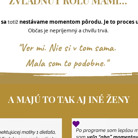
ZVLÁDNÚŤ ROLU MAMI...
sa
totiž
nestávame momentom pôrodu. Je to proces u
Občas je nepríjemný a chvíľu trvá.
"Ver mi. Nie si v tom sama.
Mala som to podobne."
A MAJÚ TO TAK AJ INÉ ŽENY