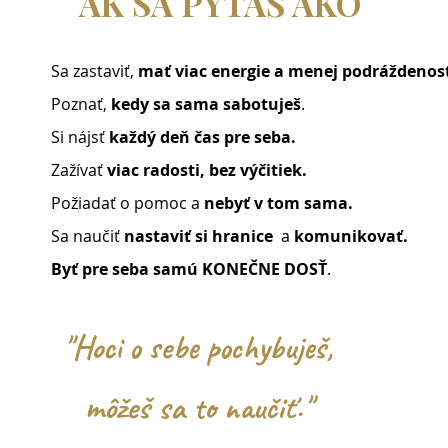
AK SA PÝTAŠ AKO
Sa zastaviť,
mať viac energie a menej podráždenost
Poznať,
kedy sa sama sabotuješ
.
Si nájsť
každý deň čas pre seba.
Zažívať
viac radosti, bez výčitiek.
Požiadať o pomoc a
nebyť v tom sama.
Sa naučiť
nastaviť si hranice
a
komunikovať.
Byť
pre seba samú KONEČNE DOSŤ
.
"Hoci o sebe pochybuješ,
môžeš sa to naučiť."