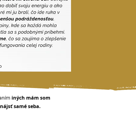
zaním
iných mám
som
 nájsť samé seba.