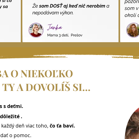
BA O NIEKOĽKO
TY A DOVOLÍŠ SI...
s s deťmi.
ôležité .
ť
každý deň viac toho,
čo ťa baví.
adať o pomoc.