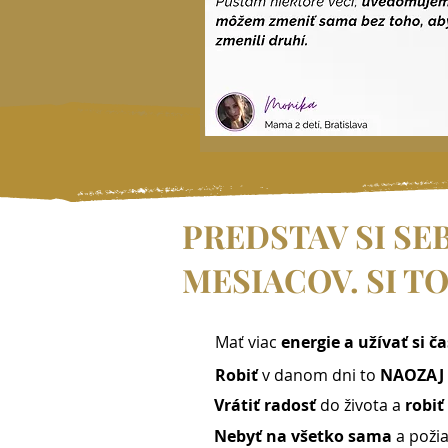
PREDSTAV SI SE
MESIACOV. SI TO 
Mať viac
energie a užívať si
ča
Robiť
v danom dni to
NAOZAJ d
Vrátiť radosť
do života a
robi
Nebyť na všetko sama
a poži