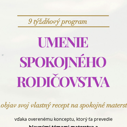
9 týždňový program
UMENIE
SPOKOJNÉHO
RODIČOVSTVA
bjav svoj vlastný recept na spokojné maters
vďaka overenému konceptu, ktorý ťa prevedie