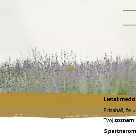
Lietaš medz
Prisaháš, že 
Tvoj
zoznam 
S partnero