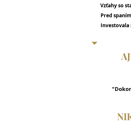
Vzťahy so s
Pred spaní
Investovala 
A
"Dokon
NI