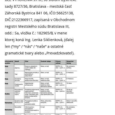
sady 8727/36, Bratislava - mestská časť
Záhorská Bystrica 841 06, IČO:
56625138
,
DIČ:
2122366917
, zapísaná v Obchodnom
registri Mestského súdu Bratislava III,
odd.: Sa, vložka č.: 182965/B, v mene
ktorej koná Ing. Lenka Siklienková, (ďalej
len (“my” / “nás” / “naše” a ostatné
gramatické tvary alebo „Prevadzkovateľ).