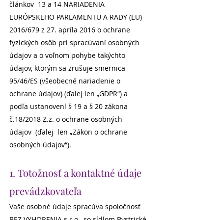
článkov 13 a 14 NARIADENIA
EURÓPSKEHO PARLAMENTU A RADY (EU)
2016/679 z 27. apríla 2016 o ochrane
fyzických osôb pri spracúvaní osobných
údajov a o voľnom pohybe takýchto
údajov, ktorým sa zrušuje smernica
95/46/ES (všeobecné nariadenie o
ochrane údajov) (ďalej len „GDPR“) a
podľa ustanovení § 19 a § 20 zákona
č.18/2018 Z.z. o ochrane osobných
údajov (ďalej len „Zákon o ochrane
osobných údajov“).
1. Totožnosť a kontaktné údaje
prevádzkovateľa
Vaše osobné údaje spracúva spoločnosť
BEZ VYHORENIA s.r.o., so sídlom Bystrické