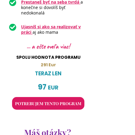
Prestaneš byť na seba tvrdá
a
konečne si dovolíš byť
nedokonalá
Ujasníš si ako sa realizovať v
práci
aj ako mama
... a ešte oveľa viac!
SPOLU
HODNOTA PROGRAMU
291 Eur
TERAZ LEN
97
EUR
POTREBUJEM TENTO PROGRAM
Máš otázky?