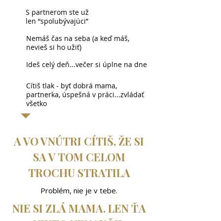
S partnerom ste už
len “spolubývajúci”
Nemáš čas na seba (a keď máš,
nevieš si ho užiť)
Ideš celý deň...večer si úplne na dne
Cítiš tlak - byť dobrá mama,
partnerka, úspešná v práci...zvládať
všetko
A VO VNÚTRI CÍTIŠ, ŽE SI
SA V TOM CELOM
TROCHU STRATILA
Problém, nie je v tebe.
NIE SI ZLÁ MAMA. LEN ŤA