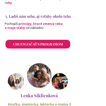
roky.
5. Ladíš ním seba, aj vzťahy okolo teba
Pochopíš
princípy, ktoré zmenia teba
a
tvoje vťahy
od základov.
CHCEM ZAČAŤ S PROGRAMOM
Lenka Siklienková
Koučka, mentorka, lektorka a mama 3