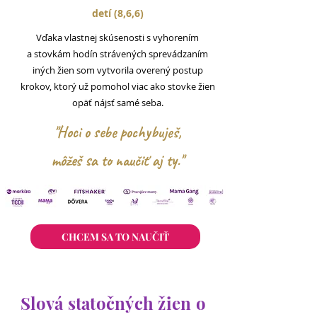
detí (8,6,6)
Vďaka vlastnej skúsenosti s vyhorením
a
stovkám hodín
strávených sprevádzaním
iných žien
som vytvorila overený postup
krokov, ktorý už pomohol viac ako stovke žien
opäť nájsť samé seba.
"Hoci o sebe pochybuješ,
môžeš sa to naučiť aj ty."
CHCEM SA TO NAUČIŤ
Slová statočných žien o