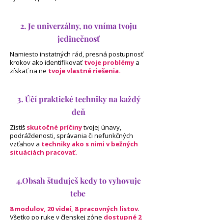
2. Je univerzálny, no vníma tvoju
jedinečnosť
Namiesto instatných rád, presná postupnosť
krokov ako identifikovať
tvoje problémy
a
získať na ne
tvoje vlastné riešenia.
3. Účí praktické techniky na každý
deň
Zistíš
skutočné príčiny
tvojej únavy,
podráždenosti, správania či nefunkčných
vzťahov a
techniky ako s nimi v bežných
situáciách pracovať.
4.Obsah študuješ kedy to vyhovuje
tebe
8 modulov, 20 videí, 8 pracovných listov
.
Všetko po ruke v členskej zóne
dostupné 2