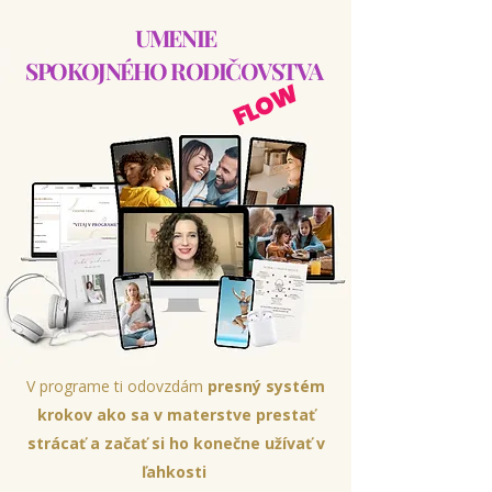
UMENIE
SPOKOJNÉHO RODIČOVSTVA
FLOW
V programe ti odovzdám
presný systém
krokov ako sa v materstve prestať
strácať a začať si ho konečne užívať v
ľahkosti