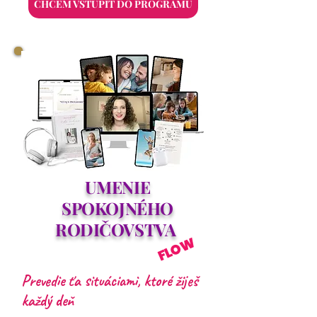
CHCEM VSTÚPIŤ DO PROGRAMU
UMENIE
SPOKOJNÉHO
RODIČOVSTVA
FLOW
Prevedie ťa situáciami, ktoré žiješ
každý deň