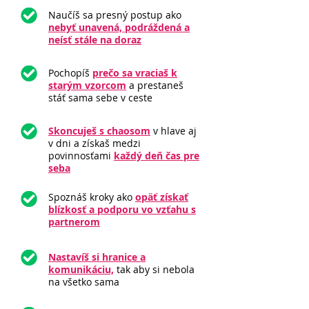
Naučíš sa presný postup ako
nebyť unavená, podráždená a
neísť stále na doraz
Pochopíš
prečo sa vraciaš k
starým vzorcom
a prestaneš
stáť sama sebe v ceste
Skoncuješ s chaosom
v hlave aj
v dni a získaš medzi
povinnosťami
každý deň čas pre
seba
Spoznáš kroky ako
opäť získať
blízkosť a podporu vo vzťahu s
partnerom
Nastavíš si hranice a
komunikáciu,
tak aby si nebola
na všetko sama