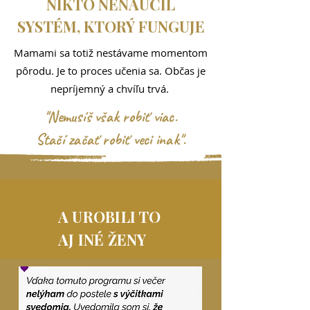
NIKTO NENAUČIL
SYSTÉM, KTORÝ FUNGUJE
Mamami sa
totiž
nestávame momentom
pôrodu. Je to proces učenia sa
. Občas je
nepríjemný a chvíľu trvá.
"Nemusíš však robiť viac.
Stačí začať robiť veci inak".
A UROBILI TO
AJ INÉ ŽENY