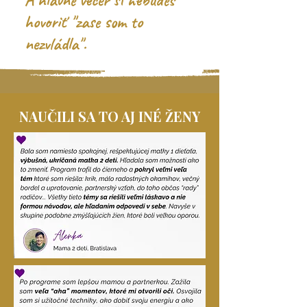
A hlavne večer si nebudeš
hovoriť "zase som to
nezvládla".
NAUČILI SA TO AJ INÉ ŽENY