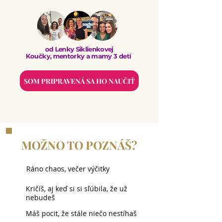
od Lenky Siklienkovej
Koučky, mentorky a mamy 3 detí
SOM PRIPRAVENÁ SA HO NAUČIŤ
MOŽNO TO POZNÁŠ?
Ráno chaos, večer výčitky
Kričíš, aj keď si si sľúbila, že už
nebudeš
Máš pocit, že stále niečo nestíhaš