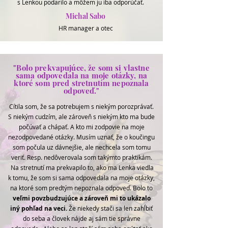
s Lenkou podarilo a môžem ju iba odporúčať.
Michal Sabo
HR manager a otec
"Bolo prekvapujúce, že som si vlastne
sama odpovedala na moje otázky, na
ktoré som pred stretnutím nepoznala
odpoveď."
Cítila som, že sa potrebujem s niekým porozprávať.
S niekým cudzím, ale zároveň s niekým kto ma bude
počúvať a chápať. A kto mi zodpovie na moje
nezodpovedané otázky. Musím uznať, že o koučingu
som počula uz dávnejšie, ale nechcela som tomu
veriť. Resp. nedôverovala som takýmto praktikám.
Na stretnutí ma prekvapilo to, ako ma Lenka viedla
k tomu, že som si sama odpovedala na moje otázky,
na ktoré som predtým nepoznala odpoveď. Bolo to
veľmi povzbudzujúce a zároveň mi to ukázalo
iný pohľad na veci.
Že niekedy stači sa len zahĺbiť
do seba a človek nájde aj sám tie správne