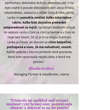
partnerkou, dokonalou dcérou, nevestou, atď. A na
tejto snahe k pseudo dokonalosti som akosi stratila
sebahodnotu, sebaúctu a vôbec lásku k sebe samej.
Lenka mi
pomohla uvidieť, koľko toho reálne
robím, koľko krát zbytočne preberám
zodpovednosť za iných.
Správnym kladením otázok
mi ukázala cestu v čom sa cítim príjemne a v čom mi
moje telo hovorí, že už je to za mojou hranicou.
Lenka je človek, pri ktorom sa
cítim bezpečne,
pochopená a viem, že ma nehodnotí, nesúdi
.
Každé sedenie s ňou mi prinieslo nové poznanie,
ktoré som spracovala nejakú dobu a ktoré ma
posúva."
Klaudia Kruľová
Managing Partner & Headhunter, mama
"Priniesla mi nadhľad nad vecami,
možnosť vyjsť bežnej zóny pozorovania
situácie a dokázať sa na ňu pozrieť