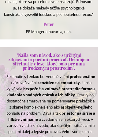
oblasti, ktoré sa po celom svete realizujú. Prínosom
je, že dokáže niekedy ťažšie psychologické
konštrukcie vysvetliť ľudskou a pochopiteľnou rečou."
Peter
PR Mnager a hovorca, otec
"Našla som návod, ako s určitými
situáciami a pocitmi pracovať. Oceňujem
stretnutie v lese, ktoré bolo pre mňa
prirodzeným prostredím".
Stretnutie s Lenkou bol vedené veľmi
profesionálne
a zároveň veľmi
senzitívne a empaticky
. Lenka
vytvárala
bezpečné a vnímavé prostredie formou
kladenia vhodných otázok a ich hĺbky
. Otázky boli
dostatočne smerované na pomenovanie prekážok a
získanie komplexnejšieho ako aj objektívnejšieho
pohľadu na problém. Dávala tak
priestor na širšie a
hlbšie vnímanie
a zvedomenie niektorých vecí. A
zároveň viedla k návodu, ako s určitými situáciami a
pocitmi ďalej a lepšie pracovať. Veľmi som ocenila,