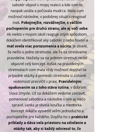
sabotér objavil v mojej reakcii a kde som to
naopak ustála a počúvala mudrca. Mala som
možnosť následne, v podobnej situácii reagovať
inak.
Pokojnejšie, rozvážnejšie, s väčším
pochopením pre druhú stranu, ale aj voči sebe
.
Ak niekto v mojom okolí reaguje istým spôsobom,
dokážem identifikovať aký sabotér z neho hovorí a
mať oveľa viac porozumenia a súcitu
. Je skvelé,
že nešlo o jedno stretnutie, ale že sa stretávame
pravidelne. Niežeby sa na jednom stretnutí nedal
objasniť celý koncept. Avšak na pravidelných
stretnutiach som mala vždy možnosť dopýtať sa
prípadné otázky a pomedzi stretnutia si získané
vedomosti precvičiť v praxi.
Pravidelným
opakovaním sa z toho stáva rutina
, v dobrom
slova zmysle. Už sa dokážem vedome zastaviť,
pomenovať sabotéra a následne s ním aj niečo
spraviť. Lenka je skvelá koučka a mentorka.
Koncept dokáže vysvetliť veľmi jednoducho a
pochopiteľne pre každého. Dopĺňa ho o
praktické
príklady a dáva veľa priestoru na zdieľanie a
otázky tak, aby si každý odniesol to, čo