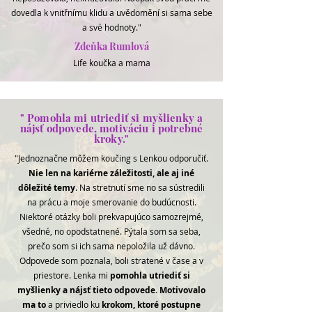
dovedla k vnitřnímu klidu a uvědomění si sama sebe
a své hodnoty."
Zdeňka Rumlová
Life koučka a mama
" Pomohla mi utriediť si myšlienky a
nájsť odpovede, motiváciu i potrebné
kroky."
"Jednoznačne môžem koučing s Lenkou odporučiť.
Nie len na kariérne záležitosti, ale aj iné
dôležité temy
. Na stretnutí sme no sa sústredili
na prácu a moje smerovanie do budúcnosti.
Niektoré otázky boli prekvapujúco samozrejmé,
všedné, no opodstatnené. Pýtala som sa seba,
prečo som si ich sama nepoložila už dávno.
Odpovede som poznala, boli stratené v čase a v
priestore. Lenka mi
pomohla utriediť si
myšlienky a nájsť tieto odpovede. Motivovalo
ma to
a priviedlo ku
krokom, ktoré postupne