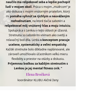
naučilo ma rešpekovať seba a lepšie pochopiť
ľudí v mojom okolí.
Práca s mojim „mudrcom“ je
ako diskusia s mojim vnútorným priateľom, ktorý
mi
pomáha vyhnúť sa rýchlym a neuváženým
rozhodnutiam
, na ktoré tlačia sabotéri a
r
ešpektovať môj vnútorný hlas a moju intuíciu
.
Spolupráca s Lenkou v tejto oblasti je úžasná.
Stretnutia so sabotérmi vnímam ako svetlý a
relaxačný bod dňa. Lenka
s konceptom pracuje
ucelene, systematicky a veľmi empaticky
.
Každé stretnutie bolo dôkladne naplánované, ale
zároveň umožňovalo účastníkom veľkú mieru
flexibility a priestor na otázky a diskusiu.
Príjemnou bodkou za každým stretnutím s
Lenkou je jej mental fitness cvik. “
Elena Bročková
koordinátor KLUBU Akčné ženy
"Citlivo vás prevedie a spoznaním
nevedomých vzorcov vštepených v detstve.
Dá vám silu s nimi pracovať, tak aby sa Vám