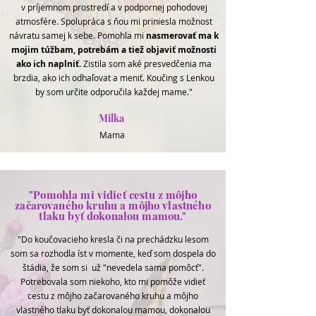
v príjemnom prostredí a v podpornej pohodovej
atmosfére. Spolupráca s ňou mi priniesla možnost
návratu samej k sebe. Pomohla mi
nasmerovať ma k
mojim túžbam, potrebám a tiež objaviť možnosti
ako ich naplniť.
Zistila som aké presvedčenia ma
brzdia, ako ich odhaľovat a meniť. Koučing s Lenkou
by som určite odporučila každej mame."
Milka
Mama
"Pomohla mi vidieť cestu z môjho
začarovaného kruhu a môjho vlastného
tlaku byť dokonalou mamou."
"Do koučovacieho kresla či na prechádzku lesom
som sa rozhodla íst v momente, keď som dospela do
štádia, že som si už "nevedela sama pomôcť".
Potrebovala som niekoho, kto mi pomôže vidieť
cestu z môjho začarovaného kruhu a môjho
vlastného tlaku byť dokonalou mamou, dokonalou