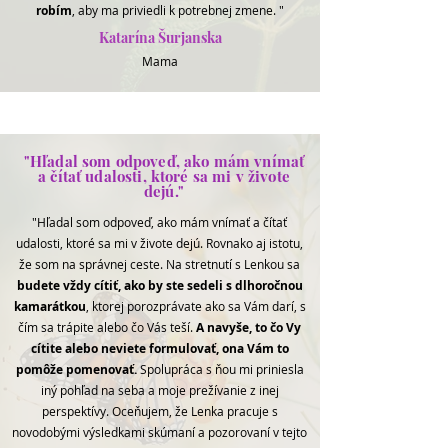
robím
, aby ma priviedli k potrebnej zmene. "
Katarína Šurjanska
Mama
"Hľadal som odpoveď, ako mám vnímať
a čítať udalosti, ktoré sa mi v živote
dejú."
"Hľadal som odpoveď, ako mám vnímať a čítať
udalosti, ktoré sa mi v živote dejú. Rovnako aj istotu,
že som na správnej ceste. Na stretnutí s Lenkou sa
budete vždy cítiť, ako by ste sedeli s dlhoročnou
kamarátkou
, ktorej porozprávate ako sa Vám darí, s
čím sa trápite alebo čo Vás teší.
A navyše, to čo Vy
cítite alebo neviete formulovať, ona Vám to
pomôže pomenovať.
Spolupráca s ňou mi priniesla
iný pohľad na seba a moje prežívanie z inej
perspektívy. Oceňujem, že Lenka pracuje s
novodobými výsledkami skúmaní a pozorovaní v tejto