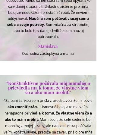
odpovede. Alebo sa len stačí sám seba opýtať ako
sa v danej situácii cíti. Zvláštne zistenie pre mňa
bolo, že nedokážem prestať nič robiť. Že neviem
oddychovať.
Naučila som počúvať viacej samu
seba a svoje potreby.
Som vdačná za stretnutie,
lebo to bolo to v danej chvíli čo som naozaj
potrebovala.
Stanislava
Obchodná zástupkyňa a mama
"Konštruktívne počúvala môj monológ a
prieviedla ma k tomu, že vlastne viem
čo a ako mám urobiť."
"Za pani Lenkou som prišla z predstavou, že mi povie
ako zmeniť prácu.
Úsmevné bolo, ako ma veľmi
nenápadne
priviedla k tomu, že vlastne viem čo a
ako to mám urobiť
. Mám pocit, že celé sedenie bol
monológ z mojej strany, ale naopak Lenka počúvala
veľmi konštruktívne, pretože na záver, prišlo pre mňa