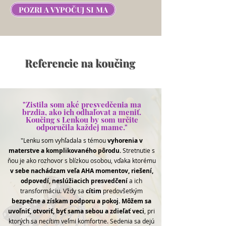
POZRI A VYPOČUJ SI MA
Referencie na koučing
"Zistila som aké presvedčenia ma
brzdia, ako ich odhaľovat a meniť.
Koučing s Lenkou by som určite
odporučila každej mame."
"Lenku som vyhľadala s témou
vyhorenia v
materstve a komplikovaného pôrodu.
Stretnutie s
ňou je ako rozhovor s blízkou osobou, vďaka ktorému
v sebe nachádzam veľa AHA momentov, riešení,
odpovedí, neslúžiacich presvedčení
a ich
transformáciu. Vždy sa
cítim
predovšetkým
bezpečne a získam podporu a pokoj.
Môžem sa
uvoľniť, otvoriť, byť sama sebou a zdieľať veci
, pri
ktorých sa necítim veľmi komfortne. Sedenia sa dejú