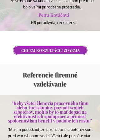
že stretnutie sa konalo v lese, čo aspon pre mňa
bolo veľmi prirodzené prostredie.
Petra Kováčová
HR poradkyňa, recruiterka
CHCEM KONZULTÁCIU ZDARMA
Referencie firemné
vzdelávanie
"Keby všetci členovia pracovného tímu
alebo inej skupiny poznali svojich
sabotérov, mohlo by to mať dopad na
efektívnosť ich spolupráce a priniesť
spoločnostiam benefit v podobe ich rastu."
“Musím podotknúť, že o koncepcii sabotérov som
pred workshopom vedel. Všetci ale poznáte viac-