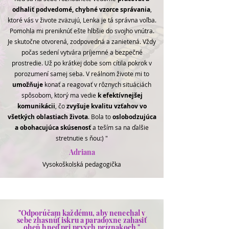
odhaliť podvedomé, chybné vzorce správania
,
ktoré vás v živote zväzujú, Lenka je tá správna voľba.
Pomohla mi preniknúť ešte hlbšie do svojho vnútra.
Je skutočne otvorená, zodpovedná a zanietená. Vždy
počas sedení vytvára príjemné a bezpečné
prostredie. Už po krátkej dobe som cítila pokrok v
porozumení samej seba. V reálnom živote mi to
umožňuje
konať a reagovať v rôznych situáciách
spôsobom, ktorý ma vedie
k efektívnejšej
komunikácii
, čo
zvyšuje kvalitu vzťahov vo
všetkých oblastiach života
. Bola to
oslobodzujúca
a obohacujúca skúsenosť
a teším sa na ďalšie
stretnutie s ňou:) "
Adriana
Vysokoškolská pedagogička
"Odporúčam každému, aby nenechal v
sebe zhasnúť iskru a paradoxne zahasiť
oheň hneď pri prvých príznakoch."