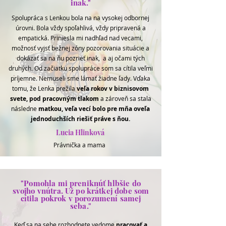
inak."
Spolupráca s Lenkou bola na na vysokej odbornej
úrovni. Bola vždy spoľahlivá, vždy pripravená a
empatická. Priniesla mi nadhľad nad vecami,
možnosť vyjsť bežnej zóny pozorovania situácie a
dokázať sa na ňu pozrieť inak, a aj očami tých
druhých. Od začiatku spolupráce som sa cítila veľmi
príjemne. Nemuseli sme lámať žiadne ľady. Vďaka
tomu, že Lenka prežila
veľa rokov v biznisovom
svete, pod pracovným tlakom
a zároveň
sa stala
následne
matkou, veľa vecí bolo pre mňa oveľa
jednoduchších riešiť práve s ňou.
Lucia Hlinková
Právnička a mama
"Pomohla mi preniknúť hlbšie do
svojho vnútra. Už po krátkej dobe som
cítila pokrok v porozumení samej
seba."
Keď sa na sebe rozhodnete vedome
pracovať a