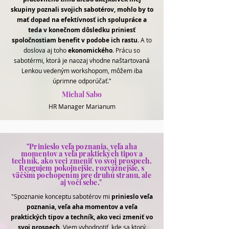
skupiny poznali svojich sabotérov, mohlo by to
mať dopad na efektívnosť ich spolupráce a
teda v konečnom dôsledku priniesť
spoločnostiam benefit v podobe ich rastu.
A to
doslova aj toho
ekonomického
. Prácu so
sabotérmi, ktorá je naozaj vhodne naštartovaná
Lenkou vedeným workshopom, môžem iba
úprimne odporúčať.”
Michal Sabo
HR Manager Marianum
"Prinieslo veľa poznania, veľa aha
momentov a veľa praktických tipov a
techník, ako veci zmeniť vo svoj prospech.
Reagujem pokojnejšie, rozvážnejšie, s
väčším pochopením pre druhú stranu, ale
aj voči sebe."
"Spoznanie konceptu sabotérov mi
prinieslo veľa
poznania, veľa aha momentov a veľa
praktických tipov a techník, ako veci zmeniť vo
svoj prospech.
Viem vyhodnotiť, kde sa ktorý