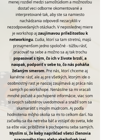
menej rozdiel medzi samoštúdiom a možnosťou
dostať veci odborne okomentované a
interpretované tak, aby ste sa namiesto
nachádzania odpovedí nezacyklili v
nezodpovedaných otázkach. V neposlednej miere
je workshop aj
zaujímavou príležitosťou k
networkingu
. Ľudia, ktorí sa tam stretnú, majú
prinajmenšom jedno spoločné - túžbu rásť,
pracovať na sebe a možno sa aj tak trochu
popasovať s tým, čo ich v živote brzdí, a
naopak, podporiť v sebe to, čo nás poháňa
želaným smerom.
Pre nás, ktorí chceme aj
kariérne rásť, ale aj pre všetkých, ktorým ide o
osobnostný rast je naozaj zaujímavá aj práca nás
samých po workshope. Nenásilne sa mi vracali
mnohé počuté a pochopené informácie, viac som
si svojich sabotérov uvedomoval a snažil som sa
skamarátiť s mojím mudrcom. Aj podľa
hodnotenia môjho okolia sa mi to celkom darí. Na
začiatku sa iba netreba báť a vstúpiť do sveta, kde
sa ešte viac priblížime k pochopeniu seba samých.
Myslím si, že keby napríklad všetci členovia
pracovného tímu alebo akejkoľvek inej