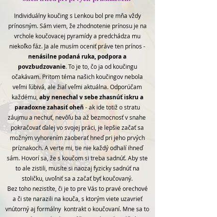
Individuálny koučing s Lenkou bol pre mňa vždy
prínosným. Sám viem, že zhodnotenie prínosu je na
vrchole koučovacej pyramídy
a predchádza mu
niekoľko fáz. Ja ale musím oceniť práve ten prínos -
nenásilne podaná ruka, podpora a
povzbudzovanie
.
To je to, čo ja od koučingu
očakávam. Pritom téma našich koučingov nebola
veľmi ľúbivá, ale žiaľ veľmi aktuálna.
Odporúčam
každému,
aby nenechal v sebe zhasnúť iskru
a
paradoxne zahasiť oheň
- ak ide totiž o stratu
záujmu a nechuť, nevôľu ba až bezmocnosť v snahe
pokračovať ďalej vo svojej práci, je lepšie začať sa
možným vyhorením zaoberať hneď pri jeho prvých
príznakoch. A verte mi, tie nie každý odhalí ihneď
sám. Hovorí sa, že s koučom si treba sadnúť. Aby ste
to ale zistili, musíte si naozaj fyzicky sadnúť na
stoličku, uvoľniť sa a začať byť koučovaný.
Bez toho nezistíte, či je to pre Vás to pravé orechové
a či ste narazili na kouča, s ktorým viete uzavrieť
vnútorný aj formálny kontrakt o koučovaní.
Mne sa to