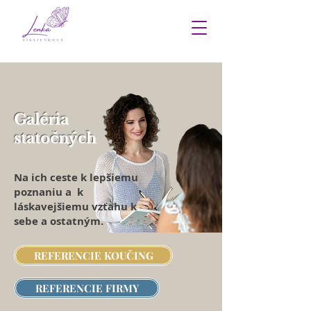
Galéria
statočných
Na ich ceste k lepšiemu
poznaniu a k
láskavejšiemu vzťahu k
sebe a ostatným.
REFERENCIE KOUČING
REFERENCIE FIRMY