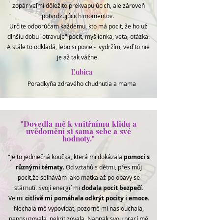
zopár veľmi dôležito prekvapujúcich, ale zároveň
potvrdzujúcich momentov.
Určite odporúčam každému, kto má pocit, že ho už
dlhšiu dobu "otravuje" pocit, myšlienka, veta, otázka.
A stále to odkladá, lebo si povie - vydržím, veď to nie
je až tak vážne.
​Ľubica
Poradkyňa zdravého chudnutia a mama
"Dovedla mě k vnitřnímu klidu a
uvědomění si sama sebe a své
hodnoty."
"Je to jedinečná koučka, která mi dokázala
pomoci s
různými tématy
. Od vztahů s dětmi, přes můj
pocit,že selhávám jako matka až po obavy se
stárnutí. Svojí energií mi
dodala pocit bezpečí.
Velmi
citlivě mi pomáhala odkrýt pocity i emoce
.
Nechala mě vypovídat, pozorně mi naslouchala,
neposuzovala, nekritizovala. Naopak svou prací mě