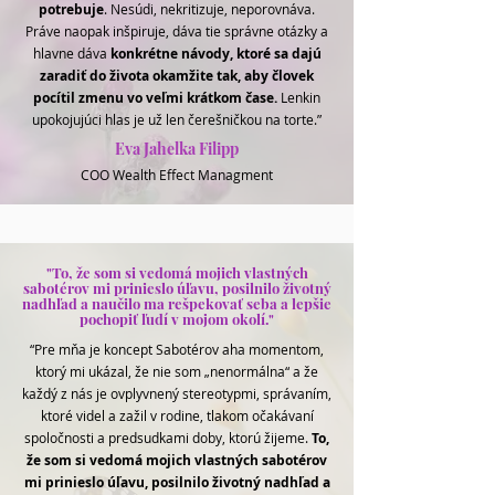
potrebuje
. Nesúdi, nekritizuje, neporovnáva.
Práve naopak inšpiruje, dáva tie správne otázky a
hlavne dáva
konkrétne návody, ktoré sa dajú
zaradiť do života okamžite tak, aby človek
pocítil zmenu vo veľmi krátkom čase.
Lenkin
upokojujúci hlas je už len čerešničkou na torte.”
Eva Jahelka Filipp
COO Wealth Effect Managment
"To, že som si vedomá mojich vlastných
sabotérov mi prinieslo úľavu, posilnilo životný
nadhľad a naučilo ma rešpekovať seba a lepšie
pochopiť ľudí v mojom okolí."
“Pre mňa je koncept Sabotérov aha momentom,
ktorý mi ukázal, že nie som „nenormálna“ a že
každý z nás je ovplyvnený stereotypmi, správaním,
ktoré videl a zažil v rodine, tlakom očakávaní
spoločnosti a predsudkami doby, ktorú žijeme.
To,
že som si vedomá mojich vlastných sabotérov
mi prinieslo úľavu, posilnilo životný nadhľad a