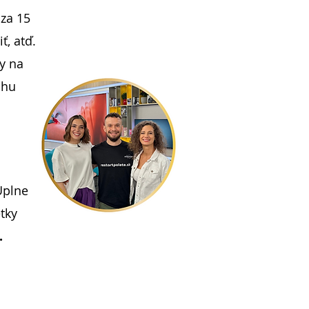
 za 15
ť, atď.
ly na
ohu
Úplne
tky
.