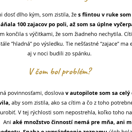
i dosť dlho kým, som zistila, že
s flintou v ruke som
ňala 100 zajacov po poli, až som sa úplne vyčerp
 končila s výčitkami, že som žiadneho nechytila. Cíti
tále ”hladná” po výsledku. Tie nešťastné “zajace” ma 
aj v noci budili zo spánku.
V čom bol problém?
ná povinnosťami, doslova
v autopilote som sa celý
ila,
aby som zistila, ako sa cítim a čo z toho potrebn
robiť. V tej rýchlosti som nepostrehla, koľko toho na
. Ani
aké množstvo činností nemá pre mňa, ani m
hodnotu. Snaha o vyprázdnenie zoznamu
úloh bol