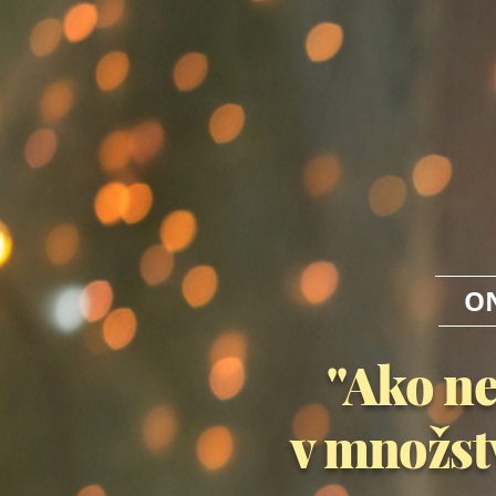
O
"Ako ne
v množst