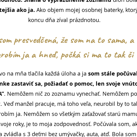
tejšia ako ja.
Ako objem mojej osobnej baterky, ktor
koncu dňa zíval prázdnotou.
som presvedčená, že som na to sama, a
robím ja a hneď, počká si ma to tak či 
ivo na mňa tlačila každá úloha a ja
som stále počúval
nke zastaviť sa, požiadať o pomoc, len svoje vnút
A”
. Nemôžem nič zo zoznamu vynechať. Nemôžem po
 Veď manžel pracuje, má toho veľa, neurobil by to ta
urobím ja. Nemôžem so všetkým zaťažovať starú mamu
voje roky, je to moja zodpovednosť. Počúvala som, a
a zvládla s 3 deťmi bez umývačky, auta, atď. Bola som