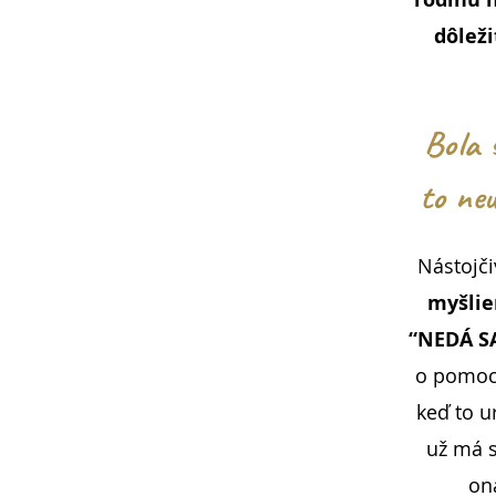
dôleži
Bola 
to neu
​Nástojč
myšlie
“NEDÁ S
o pomoc.
keď to 
už má s
on