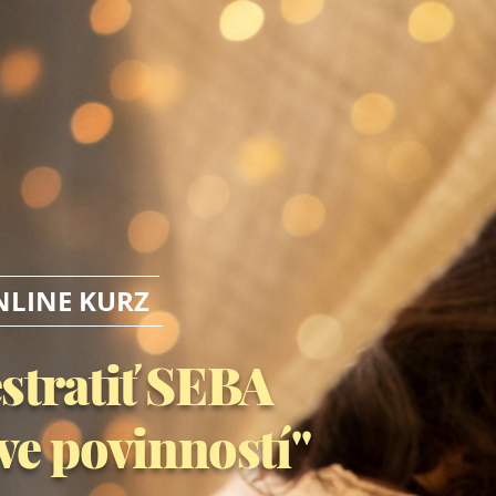
NLINE KURZ
stratiť SEBA
ve povinností"