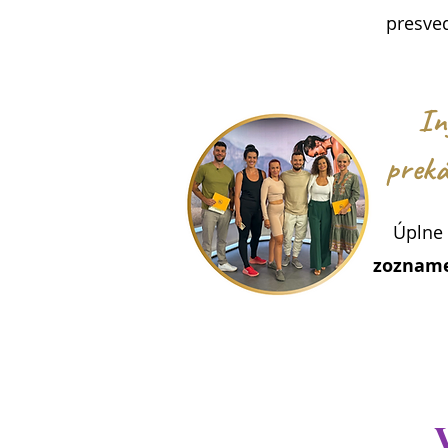
presved
In
preká
Úplne
zozname