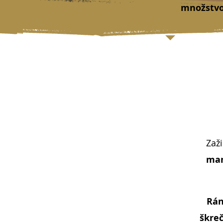
množstvo 
Zaži
mam
Rán
škre