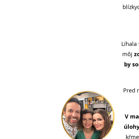
blízky
Líhala
môj
z
by so
Pred 
V ma
úlohy
kŕmen