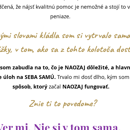
čená, že nájsť kvalitnú pomoc je nemožné a stojí to 
peniaze.
ými slovami kládla som si vytrvalo sam
žky, v tom, ako sa z tohto kolotoča dost
som zabudla na to, čo je NAOZAJ dôležité, a hlavn
 úloh na SEBA SAMÚ.
Trvalo mi dosť dlho, kým som
spôsob, ktorý
začal
NAOZAJ fungovať.
Znie ti to povedome?
Ver mi. Nie si v tom sama.