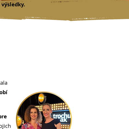
 výsledky.
ala
obí
pre
ojich