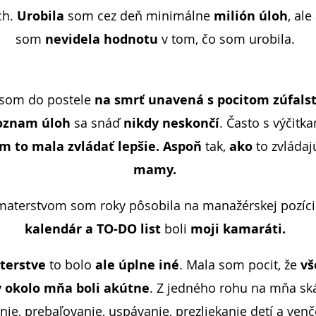
ch.
Urobila
som cez deň minimálne
milión úloh
, ale
som
nevidela hodnotu
v tom, čo som urobila.
 som do postele
na smrť unavená s pocitom zúfals
oznam úloh
sa snáď
nikdy neskončí
. Často s výčitka
m to mala zvládať lepšie. Aspoň
tak,
ako
to zvláda
mamy.
materstvom som roky pôsobila na manažérskej pozícii
kalendár a TO-DO list
boli
moji kamaráti.
terstve
to bolo
ale úplne iné
. Mala som pocit, že
vš
 okolo mňa boli akútne
. Z jedného rohu na mňa sk
ie, prebaľovanie, uspávanie, prezliekanie detí a ven