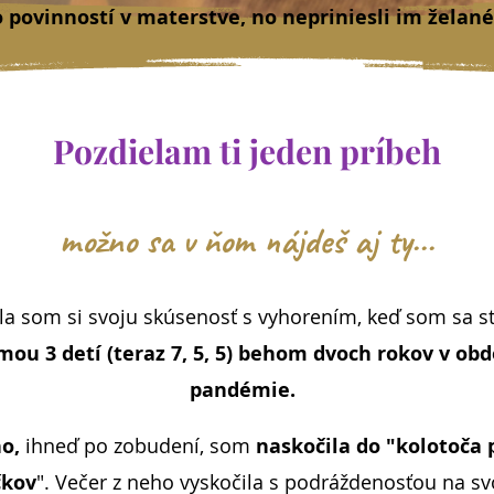
povinností v materstve, no nepriniesli im želané
Pozdielam ti jeden príbeh
možno sa v ňom nájdeš aj ty...
la som si svoju skúsenosť s vyhorením, keď som sa st
ou 3 detí (teraz 7, 5, 5) behom dvoch rokov v obd
pandémie.
o,
ihneď po zobudení, som
naskočila do "kolotoča 
čkov
". Večer z neho vyskočila s podráždenosťou na sv