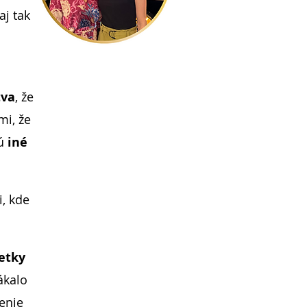
 aj tak
tva
, že
mi, že
jú
iné
, kde
etky
ákalo
čenie