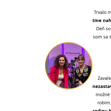
Trvalo m
tme nahá
Deň som
som sa s
Zavale
nezastav
možné u
robím
rodinu 