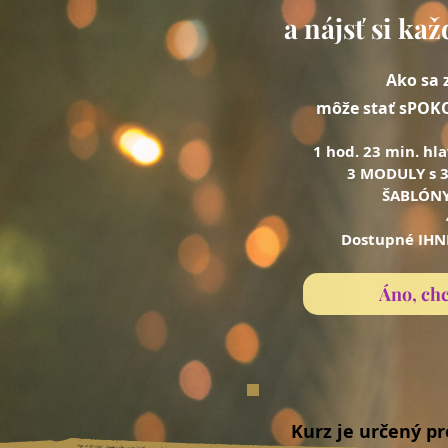
a nájsť si ka
Ako sa 
môže stať sPOK
1 hod. 23 min. hl
3 MODULY s 
ŠABLÓNY
Dostupné IHN
Áno, ch
Kurz je určený pr