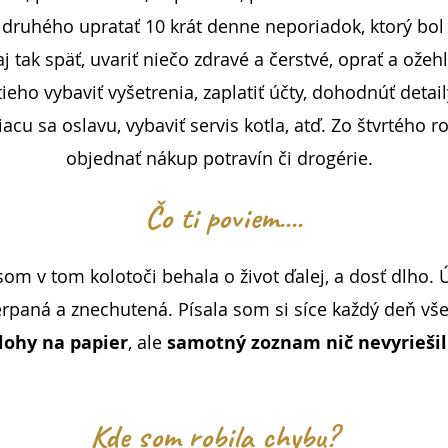
 druhého upratať 10 krát denne neporiadok, ktorý bol
j tak späť, uvariť niečo zdravé a čerstvé, oprať a ožehli
tieho vybaviť vyšetrenia, zaplatiť účty, dohodnúť detai
žiacu sa oslavu, vybaviť servis kotla, atď. Zo štvrtého r
objednať nákup potravín či drogérie.
Čo ti poviem....
som v tom kolotoči behala o život ďalej, a dosť dlho. 
rpaná a znechutená. Písala som si síce každý deň vše
lohy na papier
, ale
samotný zoznam nič nevyriešil
Kde som robila chybu?