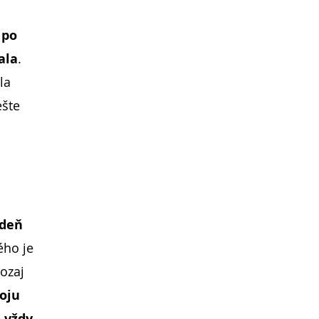
 po
ala
.
la
ešte
 deň
ého je
ozaj
oju
a
vždy