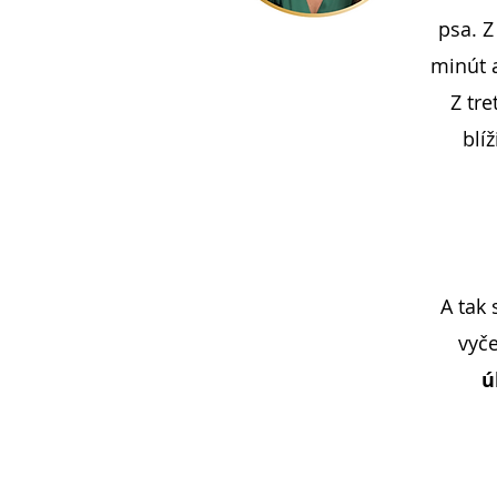
psa. Z
minút a
Z tre
blí
A tak 
vyče
ú