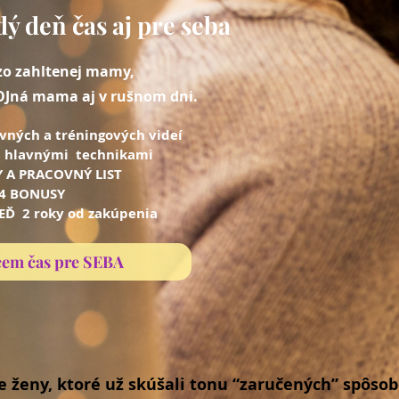
ždý deň čas aj pre seba
zo zahltenej mamy,
OJná mama aj v rušnom dni.
avných a tréningových videí
3 hlavnými technikami
 A PRACOVNÝ LIST
4 BONUSY
EĎ 2 roky od zakúpenia
cem čas pre SEBA
e ženy, ktoré už skúšali tonu “zaručených” spôso