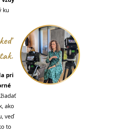
ý ku
 keď
tak.
a pri
orné
žiadať
k, ako
, veď
ko to