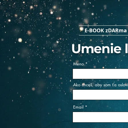
E-BOOK zDARma 
Umenie l
Meno
Ako chceš, aby som ťa oslovi
Email