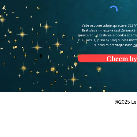
Vaše osobné údaje spracúva BEZ VY
Bratislava - mestská časť Záhorská
spracúvani je zaslanie e-booku zdar
čl. 6, ods. 1, písm.a). Svoj súhlas mô
si prosím prečítajte naše
Zá
Chcem byť
@2025
Le