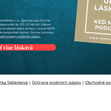
HORENIA s.r.o., Bystrické sady 8727/36,
 Bystrica 841 06, IČO: 47 549 203. Účelom
ma na základe vášho súhlasu v zmysle GDPR
žete kedykoľvek odvolať. Pre viac informácii
sady ochrany osobných údajov.
 viac láskavá
nka Siklienková
|
Ochrana osobných údajov
|
Obchodné po