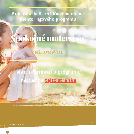
Prihláška do 8 - týždňového online
mentoringového programu
Spokojné materstvo
na mieru
viac informácií o programe
nájdeš na
tejto stránke