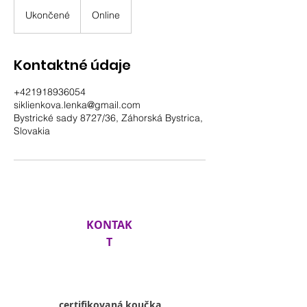
Ukončené
U
Online
k
o
n
Kontaktné údaje
č
e
+421918936054
n
siklienkova.lenka@gmail.com
é
Bystrické sady 8727/36, Záhorská Bystrica,
Slovakia
KONTAK
T
Lenka
Siklienková
certifikovaná koučka