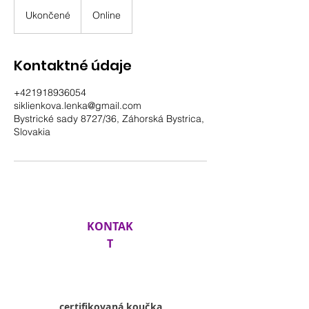
Ukončené
U
Online
k
o
n
Kontaktné údaje
č
e
+421918936054
n
siklienkova.lenka@gmail.com
é
Bystrické sady 8727/36, Záhorská Bystrica,
Slovakia
KONTAK
T
Lenka
Siklienková
certifikovaná koučka