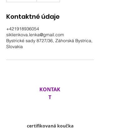
o
n
Kontaktné údaje
č
e
+421918936054
n
siklienkova.lenka@gmail.com
é
Bystrické sady 8727/36, Záhorská Bystrica,
Slovakia
KONTAK
T
Lenka
Siklienková
certifikovaná koučka
+421 918 936