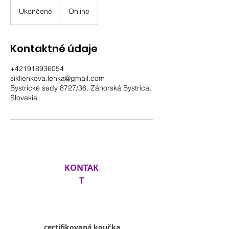
Ukončené
U
Online
k
o
n
Kontaktné údaje
č
e
+421918936054
n
siklienkova.lenka@gmail.com
é
Bystrické sady 8727/36, Záhorská Bystrica,
Slovakia
KONTAK
T
Lenka
Siklienková
certifikovaná koučka