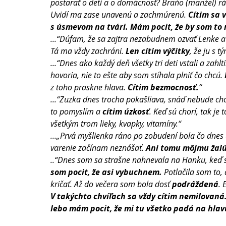
postarať o deti a o domácnosť? Braňo (manžel) rá
Uvidí ma zase unavenú a zachmúrenú. 
Cítim sa 
s úsmevom na tvári.
Mám pocit, že by som to 
...“Dúfam, že sa zajtra nezabudnem ozvať Lenke a
Tá ma vždy zachráni. 
Len cítim výčitky
, že ju s 
...“Dnes ako každý deň všetky tri deti vstali a zah
hovoria, nie to ešte aby som stíhala plniť čo chcú. 
z toho praskne hlava. 
Cítim bezmocnosť.
“
...“Zuzka dnes trocha pokašliava, snáď nebude cho
to pomyslím a 
cítim úzkosť
. Keď sú chorí, tak je
všetkým trom lieky, kvapky, vitamíny.“
...„Prvá myšlienka ráno po zobudení bola čo dnes
varenie začínam neznášať. 
Ani tomu môjmu žalú
..“Dnes som sa strašne nahnevala na Hanku, keď so
som pocit, že asi vybuchnem.
 Potlačila som to,
kričať. Až do večera som bola dosť 
podráždená
. 
V takýchto chvíľach sa vždy cítim nemilovaná
lebo mám pocit, že mi tu všetko padá na hlavu