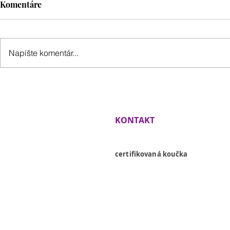
Komentáre
Napíšte komentár...
KONTAKT
Lenka Siklienková
certifikovaná koučka
+421 918 936 054
info@lenkasiklienkova.com