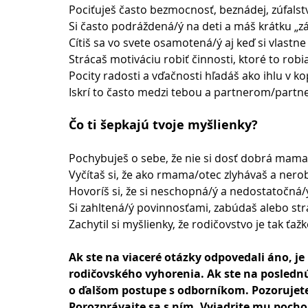
Pociťuješ často bezmocnosť, beznádej, zúfalstv
Si často podráždená/ý na deti a máš krátku „z
Cítiš sa vo svete osamotená/ý aj keď si vlast
Strácaš motiváciu robiť činnosti, ktoré to robi
Pocity radosti a vďačnosti hľadáš ako ihlu v k
Iskrí to často medzi tebou a partnerom/partn
Čo ti šepkajú tvoje myšlienky?
Pochybuješ o sebe, že nie si dosť dobrá mama/
Vyčítaš si, že ako rmama/otec zlyhávaš a nero
Hovoríš si, že si neschopná/ý a nedostatočná/
Si zahltená/ý povinnosťami, zabúdaš alebo st
Zachytil si myšlienky, že rodičovstvo je tak ťaž
Ak ste na viaceré otázky odpovedali áno, je
rodičovského vyhorenia. Ak ste na poslednú
o ďalšom postupe s odborníkom. Pozorujete
Porozprávajte sa s ním. Vyjadrite mu poch