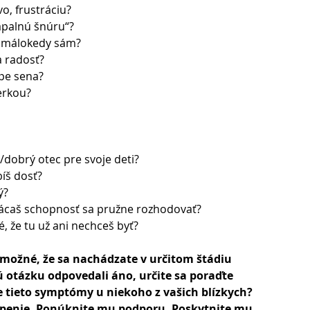
o, frustráciu?
ápalnú šnúru“?
ne málokedy sám?
a radosť? 
ope sena?
erkou?
dobrý otec pre svoje deti? 
bíš dosť?
ý?
rácaš schopnosť sa pružne rozhodovať?
ké, že tu už ani nechceš byť?
 možné, že sa nachádzate v určitom štádiu 
 otázku odpovedali áno, určite sa poraďte 
 tieto symptómy u niekoho z vašich blízkych? 
openie. Ponúknite mu podporu. Poskytnite mu 