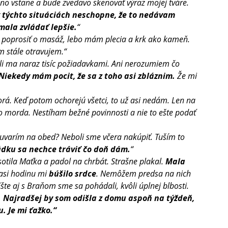
no vstane a bude zvedavo skenovať výraz mojej tváre. 
v týchto situáciách neschopne, že to nedávam 
mala zvládať lepšie.
“  
 poprosiť o masáž, lebo mám plecia a krk ako kameň. 
tým stále otravujem.“
ltili ma naraz tisíc požiadavkami. Ani nerozumiem čo 
Niekedy mám pocit, že sa z toho asi zbláznim.
 Že mi 
rá. Keď potom ochorejú všetci, to už asi nedám. Len na 
 to morda. Nestíham bežné povinnosti a nie to ešte podať 
 uvarím na obed? Neboli sme včera nakúpiť. Tuším to 
dku sa nechce tráviť čo doň dám.
“
tila Maťka a padol na chrbát. Strašne plakal. 
Mala 
 asi hodinu mi 
búšilo srdce
. Nemôžem predsa na nich 
Ešte aj s Braňom sme sa pohádali, kvôli úplnej blbosti. 
.
Najradšej by som odišla z domu aspoň na týždeň, 
. Je mi ťažko.“ 