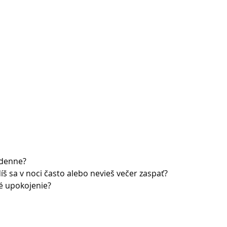
t denne?
íš sa v noci často alebo nevieš večer zaspať?
né upokojenie?