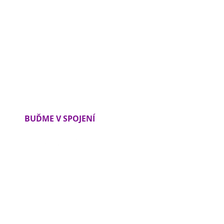
BUĎME V SPOJENÍ
Ochrana osobných údajov
Obchodné podmienky