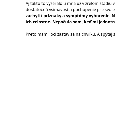
Aj takto to vyzeralo u mňa už v zrelom štádiu
dostatočnú všímavosť a pochopenie pre svoje e
zachytiť príznaky a symptómy vyhorenie. 
ich celostne. Nepočula som, keď mi jednotne
Preto mami, oci zastav sa na chvíľku. A spýtaj s