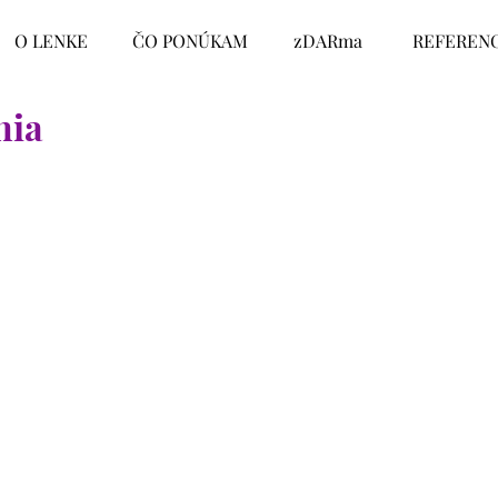
O LENKE
ČO PONÚKAM
zDARma
REFERENC
nia