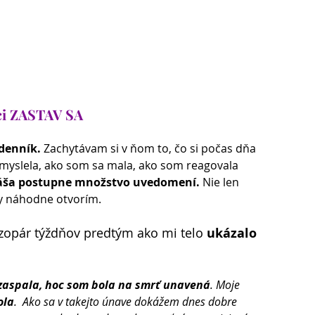
oci ZASTAV SA
denník.
 Zachytávam si v ňom to, čo si počas dňa 
 myslela, ako som sa mala, ako som reagovala 
náša postupne množstvo uvedomení.
 Nie len 
ky náhodne otvorím.
zopár týždňov predtým ako mi telo 
ukázalo 
zaspala, hoc som bola na smrť unavená
. Moje 
ola
.  Ako sa v takejto únave dokážem dnes dobre 