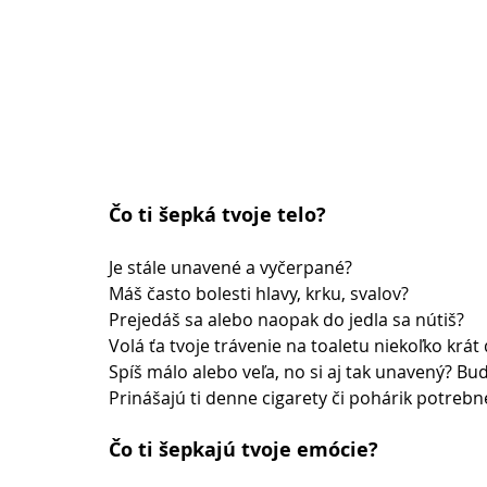
Čo ti šepká tvoje telo?
Je stále unavené a vyčerpané?
Máš často bolesti hlavy, krku, svalov?
Prejedáš sa alebo naopak do jedla sa nútiš? 
Volá ťa tvoje trávenie na toaletu niekoľko krá
Spíš málo alebo veľa, no si aj tak unavený? Bud
Prinášajú ti denne cigarety či pohárik potreb
Čo ti šepkajú tvoje emócie?