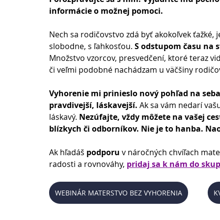
informácie o možnej pomoci.
Nech sa rodičovstvo zdá byť akokoľvek ťažké, j
slobodne, s ľahkosťou. 
S odstupom času na s
Množstvo vzorcov, presvedčení, ktoré teraz vi
či veľmi podobné nachádzam u väčšiny rodičov
Vyhorenie mi prinieslo nový pohľad na seba
pravdivejší, láskavejší.
 Ak sa vám nedarí vašu
láskavý. 
Nezúfajte, vždy môžete na vašej ces
blízkych či odborníkov. Nie je to hanba. Nao
Ak hľadáš 
podporu
 v náročných chvíľach mate
radosti a rovnováhy, 
pridaj sa k nám do skup
WEBINÁR MATERSTVO BEZ VYHORENIA
K