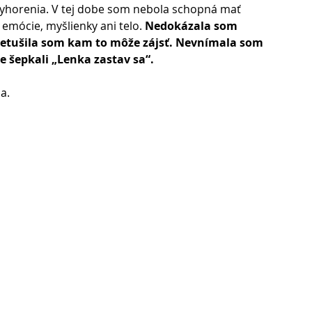
 vyhorenia. V tej dobe som nebola schopná mať 
mócie, myšlienky ani telo. 
Nedokázala som 
Netušila som kam to môže zájsť. Nevnímala som 
 šepkali „Lenka zastav sa“. 
a. 