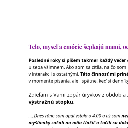
Telo, myseľ a emócie šepkajú mami, 
Posledné roky si píšem takmer každý večer 
u seba všimnem. Ako som sa cítila, na čo som
v interakcii s ostatnými. 
Táto činnosť mi pri
v momente písania, ale i spätne, keď si denní
Zdieľam s Vami zopár úryvkov z obdobia 
výstražnú stopku
.
...„Dnes ráno som opäť vstala o 4.00 a už som 
ne
myšlienky začali na mňa tlačiť a točili sa dok