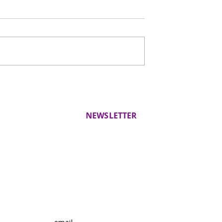
NEWSLETTER
Novinky a pozvania na
workshopy