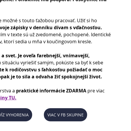
e možné s touto ťažobou pracovať. Užiť si ho 
voje zápisky v denníku dívam s vďačnosťou.
dím v texte sú už zvedomené, pochopené. Identické 
, ktorí sedia u mňa v koučingovom kresle.
 a svet.
Je oveľa farebnejší, vnímavejší, 
 situáciu vyriešiť samým, pokúste sa byť k sebe 
te k rodičovstvu s ľahkosťou požiadať o moc 
pak je to sila a odvaha žiť
spokojnejší život.
rstva a 
praktické informácie ZDARMA 
pre viac 
iny TU.
VÍZ VYHORENIA
VIAC V FB SKUPINE