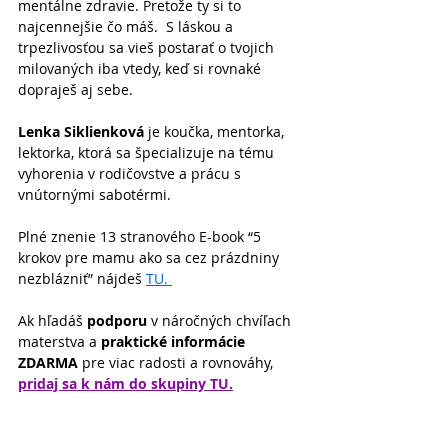
mentálne zdravie. Pretože ty si to 
najcennejšie čo máš.  S láskou a 
trpezlivosťou sa vieš postarať o tvojich 
milovaných iba vtedy, keď si rovnaké 
dopraješ aj sebe.
Lenka Siklienková
 je koučka, mentorka, 
lektorka, ktorá sa špecializuje na tému 
vyhorenia v rodičovstve a prácu s 
vnútornými sabotérmi. 
Plné znenie 13 stranového E-book “5 
krokov pre mamu ako sa cez prázdniny 
nezblázniť” nájdeš 
TU.
Ak hľadáš 
podporu
 v náročných chvíľach 
materstva a 
praktické informácie 
ZDARMA 
pre viac radosti a rovnováhy, 
pridaj sa k nám do skupiny TU.
WEBINÁR MATERSTVO BEZ VYHORENIA