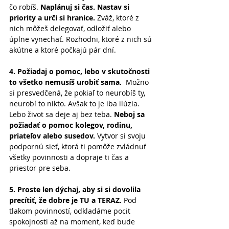
čo robíš. 
Naplánuj si čas. Nastav si 
priority a urči si hranice. 
Zváž, ktoré z 
nich môžeš delegovať, odložiť alebo 
úplne vynechať. Rozhodni, ktoré z nich sú 
akútne a ktoré počkajú pár dní.
4. Požiadaj o pomoc, lebo v skutočnosti 
to všetko nemusíš urobiť sama. 
 Možno 
si presvedčená, že pokiaľ to neurobíš ty, 
neurobí to nikto. Avšak to je iba ilúzia. 
Lebo život sa deje aj bez teba. 
Neboj sa 
požiadať o pomoc kolegov, rodinu, 
priateľov alebo susedov.
 Vytvor si svoju 
podpornú sieť, ktorá ti pomôže zvládnuť 
všetky povinnosti a dopraje ti čas a 
priestor pre seba.
5. Proste len dýchaj, aby si si dovolila 
precítiť, že dobre je TU a TERAZ. 
Pod 
tlakom povinností, odkladáme pocit 
spokojnosti až na moment, keď bude 