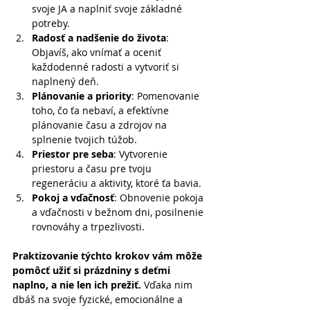
svoje JA a naplniť svoje základné 
potreby.
Radosť a nadšenie do života
: 
Objavíš, ako vnímať a oceniť 
každodenné radosti a vytvoriť si 
naplnený deň.
Plánovanie a priority
: Pomenovanie 
toho, čo ťa nebaví, a efektívne 
plánovanie času a zdrojov na 
splnenie tvojich túžob.
Priestor pre seba
: Vytvorenie 
priestoru a času pre tvoju 
regeneráciu a aktivity, ktoré ťa bavia.
Pokoj a vďačnosť
: Obnovenie pokoja 
a vďačnosti v bežnom dni, posilnenie 
rovnováhy a trpezlivosti.
Praktizovanie týchto krokov vám môže 
pomôcť užiť si prázdniny s deťmi 
naplno, a nie len ich prežiť. 
Vďaka nim 
dbáš na svoje fyzické, emocionálne a 