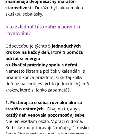
znamenajú dvojmesačný maratón 
starostlivosti.
 Dokážu byť takou malou 
skúškou sebalásky. 
Ako zvládnuť túto záťaž a udržať si 
rovnováhu? 
Odpoveďou je týchto 
5 jednoduchých 
krokov na každý deň
, ktoré ti 
pomôžu 
udržať si energiu 
a užívať si prázdniny spolu s deťmi
. 
Namiesto škrtania políčok v kalendári  s 
prianím konca prázdnin, si škrtaj koľký 
deň už nasleduješ týchto jednoduchých 5 
krokov, ktoré si ľahko zapamätáš.
1. Postaraj sa o seba, rovnako ako sa 
staráš o ostatných. 
 Dbaj na to, aby si 
každý deň venovala pozornosť aj sebe.
Nie len všetkým okolo. V práci či doma. 
Keď s láskou pripravuješ raňajky, či misku 
čerstvého ovocia pre deti, urob vedome s 