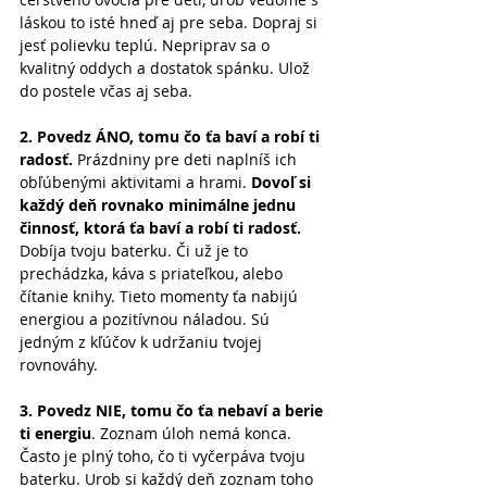
láskou to isté hneď aj pre seba. Dopraj si 
jesť polievku teplú. Nepriprav sa o 
kvalitný oddych a dostatok spánku. Ulož 
do postele včas aj seba.
2. Povedz ÁNO, tomu čo ťa baví a robí ti 
radosť.
 Prázdniny pre deti naplníš ich 
obľúbenými aktivitami a hrami. 
Dovoľ si 
každý deň rovnako minimálne jednu 
činnosť, ktorá ťa baví a robí ti radosť.
Dobíja tvoju baterku. Či už je to 
prechádzka, káva s priateľkou, alebo 
čítanie knihy. Tieto momenty ťa nabijú 
energiou a pozitívnou náladou. Sú 
jedným z kľúčov k udržaniu tvojej 
rovnováhy.
3. Povedz NIE, tomu čo ťa nebaví a berie 
ti energiu
. Zoznam úloh nemá konca. 
Často je plný toho, čo ti vyčerpáva tvoju 
baterku. Urob si každý deň zoznam toho 