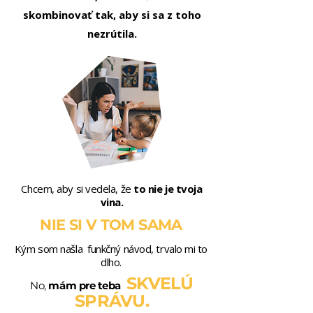
skombinovať tak, aby si sa z toho
nezrútila.
Chcem, aby si vedela, že
to nie je tvoja
vina.
NIE SI V TOM SAMA
Kým som našla funkčný návod, trvalo mi to
dlho.
SKVELÚ
No,
mám pre teba
SPRÁVU.