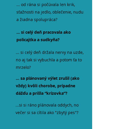
... od rána si počúvala len krik,
sťažnosti na jedlo, oblečenie, nudu
a žiadna spolupráca?
... si celý deň pracovala ako
policajtka a sudkyňa?
... si celý deň držala nervy na uzde,
no aj tak si vybuchla a potom ťa to
mrzelo?
... sa plánovaný výlet zrušil (ako
vždy) kvôli chorobe, prípadne
dážďu a prišla “krízovka”?
...si si ráno plánovala oddych, no
večer si sa cítila ako "zbytý pes"?