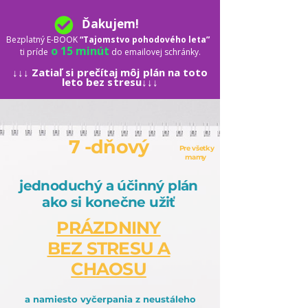
Ďakujem!
Bezplatný E-BOOK
“Tajomstvo pohodového leta”
o 15 minút
ti príde
do emailovej schránky.
↓↓↓ Zatiaľ si prečítaj môj plán na toto
leto bez stresu↓↓↓
7 -dňový
Pre všetky
mamy
jednoduchý a účinný plán
ako si konečne užiť
PRÁZDNINY
BEZ STRESU A
CHAOSU
a namiesto vyčerpania z neustáleho