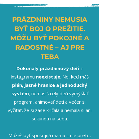
PRÁZDNINY NEMUSIA
BYŤ BOJ O PREŽITIE.
MÔŽU BYŤ POKOJNÉ A
RADOSTNÉ – AJ PRE
TEBA
Dokonalý prázdninový deň
z
instagramu
neexistuje
. No, k
eď máš
plán, jasné hranice a jednoduchý
systém
, nemusíš celý deň vymýšľať
program, animovať deti a večer si
vyčítať, že si zase kričala a nemala si ani
sukundu na seba.
Môžeš byť spokojná mama – nie preto,