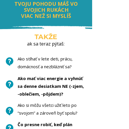
TVOJU POHODU MÁŠ VO
SVOJICH RUKÁCH
VIAC NEŽ SI MYSLÍŠ
TAKŽE
ak sa teraz pýtaš:
Ako stíhať v lete deti, prácu,
domácnosť a nezblázniť sa?
Ako mať viac energie a vyhnúť
sa denne desiatkam NE (-zjem,
-oblečiem, -pôjdem)?
Ako si môžu všetci užiť leto po
“svojom” a zároveň byť spolu?
Čo presne robiť, keď plán