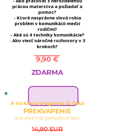
- Ako pracovať s nerozdelenou
prácou materstva a požiadať o
pomoc?
- Ktoré nesprávne slová robia
problém v komunikácii medzi
rodičmi?
- Aké sú 4 techniky komunikácie?
-
Ako viesť náročné rozhovory v 3
krokoch?
9,90 €
ZDARMA
A na konci programu ťa čaká
PREKVAPENIE
pre ešte viac pohodové leto
14,90 EUR