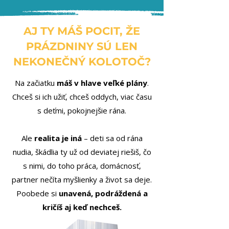
AJ TY MÁŠ POCIT, ŽE
PRÁZDNINY SÚ LEN
NEKONEČNÝ KOLOTOČ?
Na začiatku
máš v hlave veľké plány
.
Chceš si ich užiť, chceš oddych, viac času
s deťmi, pokojnejšie rána.
Ale
realita je iná
– deti sa od rána
nudia, škádlia ty už od deviatej riešiš, čo
s nimi, do toho práca, domácnosť,
partner nečíta myšlienky a život sa deje.
Poobede si
unavená, podráždená a
kričíš aj keď nechceš.