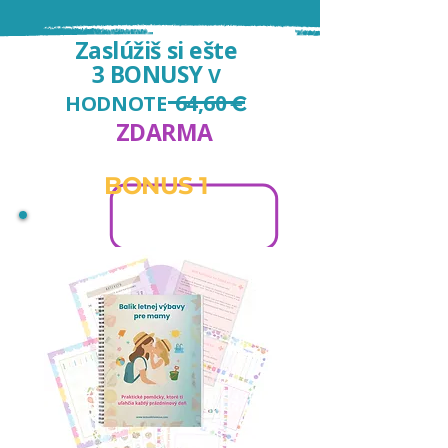
Zaslúžiš si ešte
3 BONUSY
V
64,60
HODNOTE
€
ZDARMA
BONUS 1