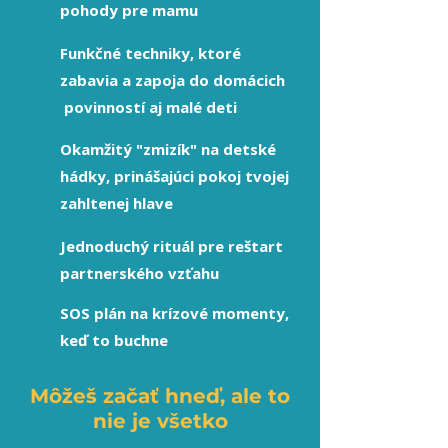
pohody pre mamu
Funkčné techniky, ktoré
zabavia a zapoja do domácich
povinností aj malé deti
Okamžitý "zmizík" na detské
hádky, prinášajúci pokoj tvojej
zahltenej hlave
Jednoduchý rituál pre reštart
partnerského vzťahu
SOS plán na krízové momenty,
keď to buchne
M
ôžeš začať hneď, ale to
nie je všetko