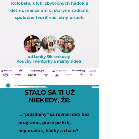
kolobehu úloh, zbytočných hádok s
deťmi, manželom či starými rodičmi,
spoločne tvoriť váš letný príbeh.
od Lenky Siklienkovej
Koučky, mentorky a mamy 3 detí
od Lenky Siklienkovej
Koučky, mentorky a mamy 3 detí
STALO SA TI UŽ
NIEKEDY, ŽE:
... “prázdniny” sa rovnali deti bez
programu, práce po krk,
neporiadok, hádky a chaos?