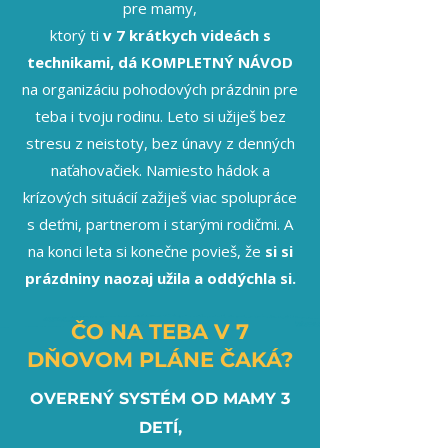
pre mamy,
ktorý ti
v 7 krátkych videách s
technikami,
dá KOMPLETNÝ NÁVOD
na organizáciu pohodových prázdnin pre
teba i tvoju rodinu. Leto si užiješ bez
stresu z neistoty, bez únavy z denných
naťahovačiek. Namiesto hádok a
krízových situácií zažiješ viac spolupráce
s deťmi, partnerom i starými rodičmi. A
na konci leta si konečne povieš, že
si si
prázdniny naozaj užila a oddýchla si.
ČO NA TEBA V 7
DŇOVOM PLÁNE ČAKÁ?
OVERENÝ SYSTÉM OD MAMY 3
DETÍ,