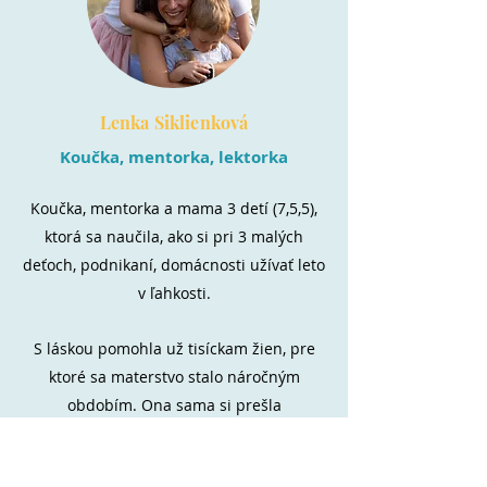
Lenka Siklienková
Koučka, mentorka, lektorka
Koučka, mentorka a mama 3 detí (7,5,5),
ktorá sa naučila, ako si pri 3 malých
deťoch, podnikaní, domácnosti užívať leto
v ľahkosti.
S láskou pomohla už tisíckam žien, pre
ktoré sa materstvo stalo náročným
obdobím. Ona sama si prešla
skúsenosťou s vyhorením v materstve.