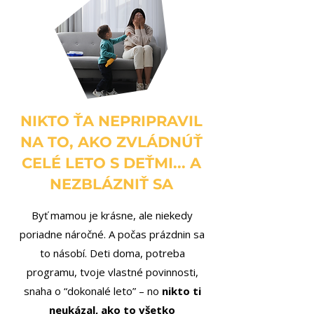
NIKTO ŤA NEPRIPRAVIL
NA TO, AKO ZVLÁDNÚŤ
CELÉ LETO S DEŤMI... A
NEZBLÁZNIŤ SA
Byť mamou je krásne, ale niekedy
poriadne náročné. A počas prázdnin sa
to násobí. Deti doma, potreba
programu, tvoje vlastné povinnosti,
snaha o “dokonalé leto” – no
nikto ti
neukázal, ako to všetko