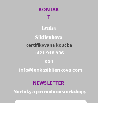
KONTAK
T
Lenka
Siklienková
certifikovaná koučka
+421 918 936
054
info@lenkasiklienkova.com
NEWSLETTER
Novinky a pozvania na workshopy
Vaše osobné údaje spracúva BEZ VYHORENIA
s.r.o., Bystrické sady 8727/36, Bratislava -
mestská časť Záhorská Bystrica 841 06, IČO:
56625138
na základe vášho súhlasu v zmysle
GDPR čl. 6, ods. 1, písm.a) na účel komunikácie s
vami. Svoj súhlas môžete kedykoľvek odvolať.