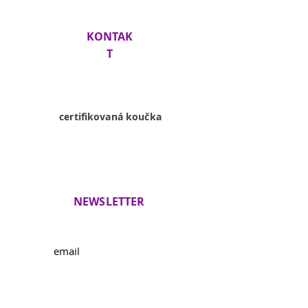
KONTAK
T
Lenka
Siklienková
certifikovaná koučka
+421 918 936
054
info@lenkasiklienkova.com
NEWSLETTER
Novinky a pozvania na workshopy
Vaše osobné údaje spracúva BEZ VYHORENIA
s.r.o., Bystrické sady 8727/36, Bratislava -
mestská časť Záhorská Bystrica 841 06, IČO:
56625138
na základe vášho súhlasu v zmysle