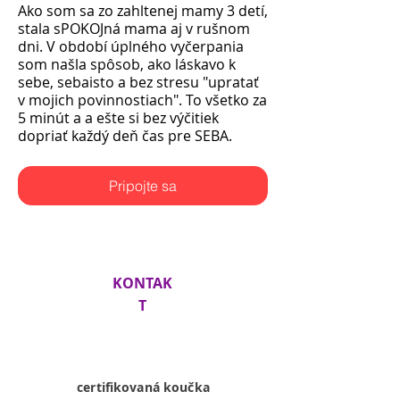
Ako som sa zo zahltenej mamy 3 detí,
stala sPOKOJná mama aj v rušnom
dni. V období úplného vyčerpania
som našla spôsob, ako láskavo k
sebe, sebaisto a bez stresu "upratať
v mojich povinnostiach". To všetko za
5 minút a a ešte si bez výčitiek
dopriať každý deň čas pre SEBA.​
Pripojte sa
KONTAK
T
Lenka
Siklienková
certifikovaná koučka