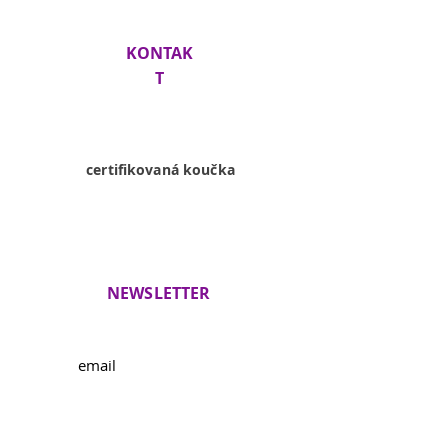
KONTAK
T
Lenka
Siklienková
certifikovaná koučka
+421 918 936
054
info@lenkasiklienkova.com
NEWSLETTER
Novinky a pozvania na workshopy
Vaše osobné údaje spracúva BEZ VYHORENIA
s.r.o., Bystrické sady 8727/36, Bratislava -
mestská časť Záhorská Bystrica 841 06, IČO:
56625138
na základe vášho súhlasu v zmysle