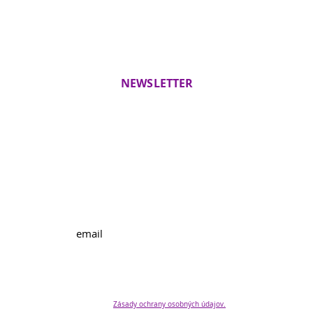
NEWSLETTER
Novinky a pozvania na
workshopy
Vaše osobné údaje spracúva BEZ VYHORENIA s.r.o., Bystrické
sady 8727/36, Bratislava - mestská časť Záhorská Bystrica 841
06, IČO: 56625138 na základe vášho súhlasu v zmysle GDPR čl. 6,
ods. 1, písm.a) na účel komunikácie s vami. Svoj súhlas môžete
kedykoľvek odvolať. Pre viac informácii si prosím prečítajte naše
Zásady ochrany osobných údajov.