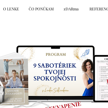
abotériek tvojej spokojn
O LENKE
ČO PONÚKAM
zDARma
REFERENC