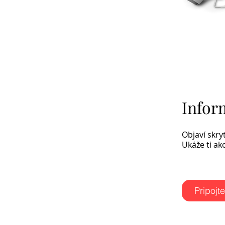
Infor
Objaví skryt
Ukáže ti ak
Pripojt