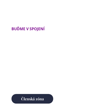
BUĎME V SPOJENÍ
Ochrana osobných údajov
Obchodné podmienky
Členská zóna