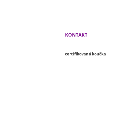
KONTAKT
Lenka Siklienková
certifikovaná koučka
+421 918 936 054
info@lenkasiklienkova.com