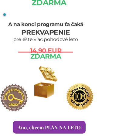
ZDARMA
A na konci programu ťa čaká
PREKVAPENIE
pre ešte viac pohodové leto
14,90 EUR
ZDARMA
Áno, chcem PLÁN NA LETO