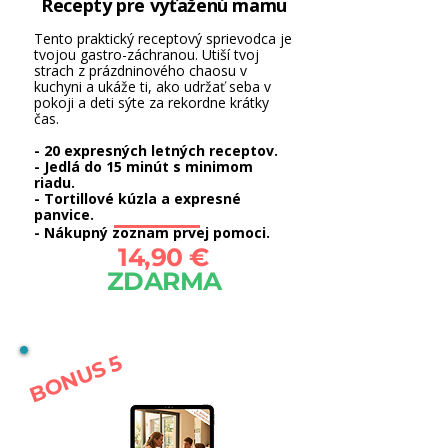
Recepty pre vyťaženú mamu
Tento praktický receptový sprievodca je
tvojou gastro-záchranou. Utiší tvoj
strach z prázdninového chaosu v
kuchyni a ukáže ti, ako udržať seba v
pokoji a deti sýte za rekordne krátky
čas.
- 20 expresných letných receptov.
-
Jedlá do 15 minút s minimom
riadu.
- Tortillové kúzla a expresné
panvice.
- Nákupný zoznam prvej pomoci.
14,90 €
ZDARMA
BONUS 5