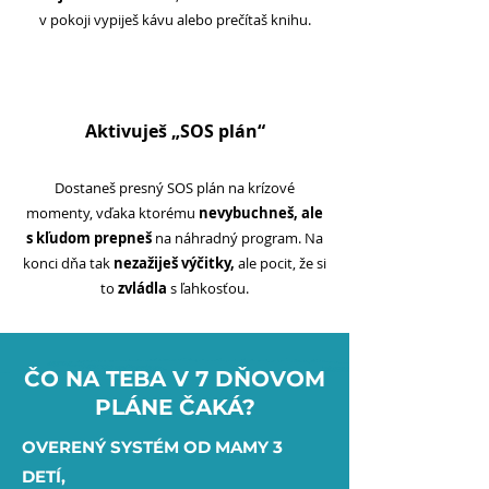
v pokoji vypiješ kávu alebo prečítaš knihu.
3
Aktivuješ „SOS plán“
Dostaneš presný SOS plán na krízové
momenty, vďaka ktorému
nevybuchneš, ale
s kľudom prepneš
na náhradný program. Na
konci dňa tak
nezažiješ výčitky,
ale pocit, že si
to
zvládla
s ľahkosťou.
ČO NA TEBA V 7 DŇOVOM
PLÁNE ČAKÁ?
OVERENÝ SYSTÉM OD MAMY 3
DETÍ,