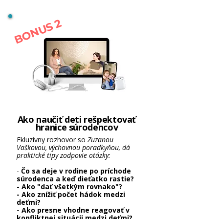
BONUS 2
Ako naučiť deti rešpektovať
hranice súrodencov
Ekluzívny rozhovor so
Zuzanou
Vaškovou, výchovnou poradkyňou, dá
praktické tipy zodpovie otázky:
-
Čo sa deje v rodine po príchode
súrodenca a keď dieťatko rastie?
- Ako "dať všetkým rovnako"?
- Ako znížiť počet hádok medzi
deťmi?
- Ako presne vhodne reagovať v
konfliktnej situácii medzi deťmi?