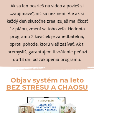
Ak sa len pozrieš na video a povieš si
„zaujímavé“, nič sa nezmení. Ale ak si
každý deň skutočne zrealizuješ maličkosť
ť z plánu, zmení sa toho veľa. Hodnota
programu 2 kávičiek je zanedbateľná,
oproti pohode, ktorú vieš zažívať. Ak ti
premyslíš, garantujem ti vrátenie peňazí
do 14 dní od zakúpenia programu.
Objav systém na leto
BEZ STRESU A CHAOSU