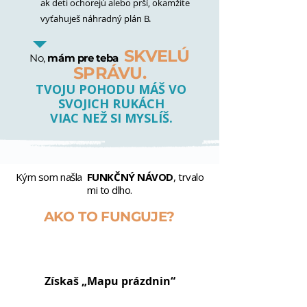
ak deti ochorejú alebo prší, okamžite
vyťahuješ náhradný plán B.
SKVELÚ
No,
mám pre teba
SPRÁVU.
TVOJU POHODU MÁŠ VO
SVOJICH RUKÁCH
VIAC NEŽ SI MYSLÍŠ.
Kým som našla
FUNKČNÝ NÁVOD
, trvalo
mi to dlho.
AKO TO FUNGUJE?
1
Získaš „Mapu prázdnin“