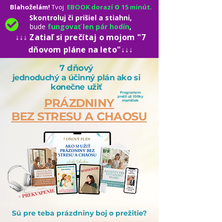
o
Blahoželám!
Tvoj
EBOOK dorazí
15 minút
.​
Skontroluj či prišiel a stiahni,
b
ude
fungovať len pár hodín
,
↓↓↓ Zatiaľ si prečítaj o mojom "7
dňovom pláne na leto
"↓↓↓
7 dňový
jednoduchý a účinný plán ako si
konečne užiť
Programom
prešli už 100ky
PRÁZDNINY
mamičiek
BEZ STRESU A CHAOSU
Sú pre teba prázdniny boj o prežitie?