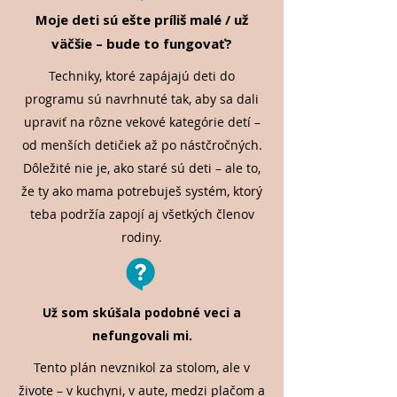
Moje deti sú ešte príliš malé / už
väčšie – bude to fungovať?
Techniky, ktoré zapájajú deti do
programu sú navrhnuté tak, aby sa dali
upraviť na rôzne vekové kategórie detí –
od menších detičiek až po nástčročných.
Dôležité nie je, ako staré sú deti – ale to,
že ty ako mama potrebuješ systém, ktorý
teba podržía zapojí aj všetkých členov
rodiny.
Už som skúšala podobné veci a
nefungovali mi.
Tento plán nevznikol za stolom, ale v
živote – v kuchyni, v aute, medzi plačom a