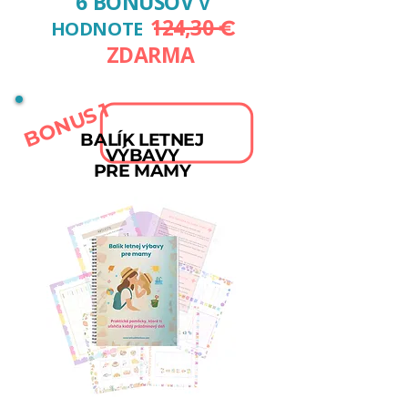
6 BONUSOV
V
124,30
€
HODNOTE
ZDARMA
BONUS 1
BALÍK LETNEJ
Veľká mapa prázdnin pre celú
VÝBAVY
rodinu
PRE MAMY
Efektívne vylepšováky domáceho
chaosu (jedlo, oblečenie, detská
rutina)
Presný denný zoznam krokov
pohody pre mamu
Funkčné techniky, ktoré zabavia a
zapoja do domácich povinností aj
malé deti