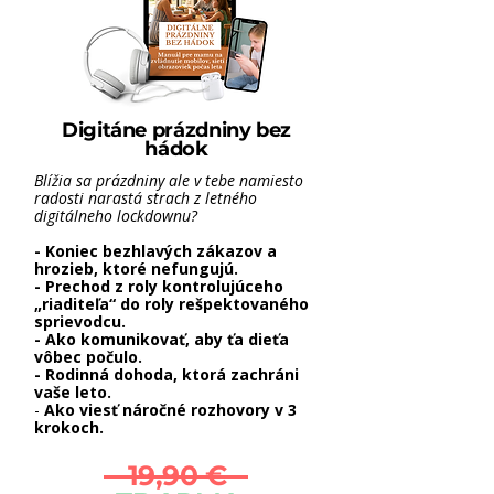
Digitáne prázdniny bez
hádok
Blížia sa prázdniny ale v tebe namiesto
radosti narastá strach z letného
digitálneho lockdownu?
- Koniec bezhlavých zákazov a
hrozieb, ktoré nefungujú.
- Prechod z roly kontrolujúceho
„riaditeľa“ do roly rešpektovaného
sprievodcu.
- Ako komunikovať, aby ťa dieťa
vôbec počulo.
- Rodinná dohoda, ktorá zachráni
vaše leto.
-
Ako viesť náročné rozhovory v 3
krokoch.
19,90 €