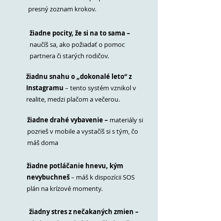
presný zoznam krokov.
žiadne pocity, že si na to sama –
naučíš sa, ako požiadať o pomoc
partnera či starých rodičov.
žiadnu snahu o „dokonalé leto“ z
Instagramu
– tento systém vznikol v
realite, medzi plačom a večerou.
žiadne drahé vybavenie –
materiály si
pozrieš v mobile a vystačíš si s tým, čo
máš doma
žiadne potláčanie hnevu, kým
nevybuchneš
– máš k dispozícii SOS
plán na krízové momenty.
žiadny stres z nečakaných zmien –