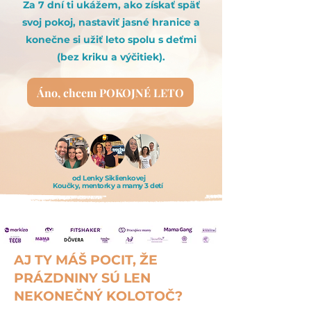
Za 7 dní ti ukážem, ako získať späť
svoj pokoj, nastaviť jasné hranice a
konečne si užiť leto spolu s deťmi
(bez kriku a výčitiek).
Áno, chcem POKOJNÉ LETO
od Lenky Siklienkovej
Koučky, mentorky a mamy 3 detí
AJ TY MÁŠ POCIT, ŽE
PRÁZDNINY SÚ LEN
NEKONEČNÝ KOLOTOČ?