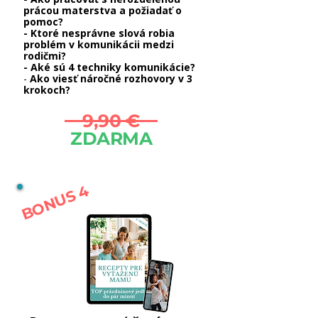
prácou materstva a požiadať o
pomoc?
- Ktoré nesprávne slová robia
problém v komunikácii medzi
rodičmi?
- Aké sú 4 techniky komunikácie?
-
Ako viesť náročné rozhovory v 3
krokoch?
9,90 €
ZDARMA
BONUS 4