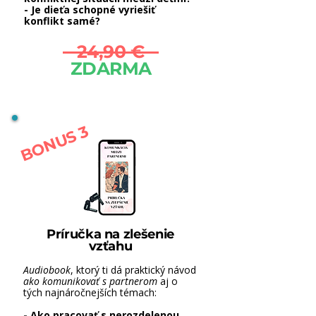
- Je dieťa schopné vyriešiť
konflikt samé?
24,90 €
ZDARMA
BONUS 3
Príručka na zlešenie
vzťahu
Audiobook
, ktorý ti dá praktický návod
ako komunikovať s partnerom
aj o
tých najnáročnejších témach:
- Ako pracovať s nerozdelenou