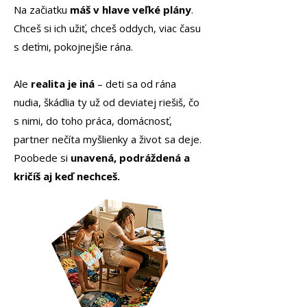
Na začiatku
máš v hlave veľké plány
.
Chceš si ich užiť, chceš oddych, viac času
s deťmi, pokojnejšie rána.
Ale
realita je iná
– deti sa od rána
nudia, škádlia ty už od deviatej riešiš, čo
s nimi, do toho práca, domácnosť,
partner nečíta myšlienky a život sa deje.
Poobede si
unavená, podráždená a
kričíš aj keď nechceš.