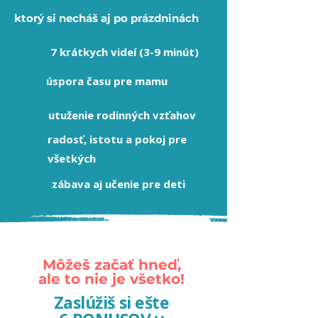
ktorý si necháš aj po prázdninách
7 krátkych videí (3-9 minút)
úspora času pre mamu
utuženie rodinných vzťahov
radosť, istotu a pokoj pre
všetkých
zábava aj učenie pre deti
Môžeš začať hneď,
ale to nie je všetko!
Zaslúžiš si ešte