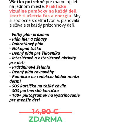
Všetko potrebné
pre mamu aj deti
na jednom mieste.
Praktické
Okamžitý "zmizík" na detské hádky,
vizuálne pomôcky na každý deň,
ktoré ti ušetria čas a energiu.
Aby
prinášajúci pokoj tvojej zahltenej
si spoločne s deťmi tvorila, plánovala
hlave
a užívala si každý prázdninový deň.
-
Veľký plán prázdnin
Jednoduchý rituál pre reštart
- Plán hier a zábavy
partnerského vzťahu
- Dobrotkový plán
- Nákupná taška
- Denný plán pre šikovníka​​
SOS plán na krízové momenty,
- Interiérové a exteriérové aktivity
pre deti
keď to buchne
- Prázdninové želania
- Denný plán rovnováhy
- Pomôcka na redukciu hádok medzi
deťmi
CHCEM 7 DŇOVÝ PLÁN
- SOS kartička na ťažké chvíle
- SOS partnerská kartička
- 100+ piktogramov na vystrihovanie
pre menšie deti
14,90 €
ZDARMA