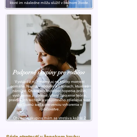
ktoré im následne môžu slúžiť v bežnom živote.
Podporné skupiny pre rodičov
Vystúpiť z role mamy aj na krátky moment
pomáha. Najmä v obdobií a v témach, ktoré sú
náročné. Otvára možnosť pochopenia príčin,
vystúpenia z izolácie, úľavy.
Spojenie teórie,
praktických techník a vzájomného zdieľania tvorí
podpornú sieť a prevenciu vyhorenia v
rodičovstve.
Otvorená skupina mám sa stretáva každé 2
týždne vždy na vybranú rodičovskú tému.