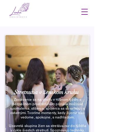
Stretnutia v ženskom kruhu
Zastavenie sa na chvíľu v rušnom týždni v
bezpečnom prostredí nám prináša možnosť
spomalenia, stíšenia, spojenia sa so sebou i s
ostatnými. Tvoríme momenty, kedy žijeme viac
vedome, spokojne, s nadhľadom.
Uzavretá skupina žien sa stretáva raz do týždňa
v cykle šiestich stretnutí. Spoznávajú techniky,