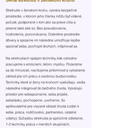
Séria stretnutí v ženskom kruhu
Stretnutie v ženskom kruhu, vytvára bezpečné
prostredie, v ktorom jeho členky môžu byť videné,
počuté, podporené v tom ako sa práve cítia a
presne také aké sú. Bez posudzovania,
hodnotenia, porovnávania. Diskrétne prostredie
dôvery a spojenie im následne umožňuje lepšie
spoznať seba, pochopiť druhých, inšpirovať sa.
Na stretnutiach spájam techniky, kde celostne
pracujeme s emóciami, telom, mysľou. Pozeráme
sa do minulosti, naciťujeme prítomnosť a vytvárame
základ pre ich prácu s osobnou budúcnosťou.
Techniky, ktoré si ženy na kruhoch vyskúšajú, vedia
následne integrovať do bežného života. Vytvárajú
priestor pre sebapoznanie, seba prijatie,
sebalásku, pochopenie, uvoľnenie. Sú
aplikovateľné pre viaceré oblasti života (vzťah k
sebe, práca, rodičovstvo, partnerstvo, ostatné
vzťahy). Súčasťou stretnutia je spoločné zdieľanie,
1-2 techniky, práca v menších skupinách,