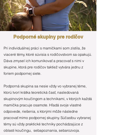
Podporné skupiny pre rodičov
Pri individuálnej práci s mamičkami som zistila, že
viaceré témy, ktoré súvisia s rodičovstvom sa opakujú.
Dáva zmysel ich komunikovať a pracovať s nimi v
skupine, ktorá pre rodičov taktiež vytvára jednu z
foriem podpornej siete.
Podporná skupina sa nesie vždy vo vybranej téme,
ktorú tvorí krátka teoretická časť, nasledovaná
skupinovým koučingom a technikami, v ktorých každá
mamička pracuje osamote. Hľadá svoje vlastné
odpovede, riešenia, s ktorými môže následne
pracovať mimo podpornej skupiny. Súčasťou vybranej
témy sú vždy praktické techniky pochádzajúce z
oblasti koučingu, sebapoznania, sebarozvoja.