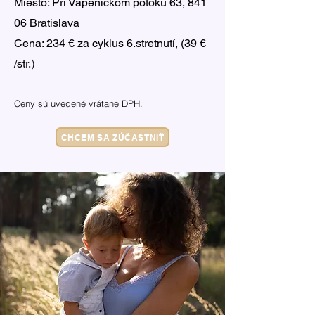
Miesto: Pri Vápenickom potoku 63, 841
06 Bratislava
Cena: 234 € za cyklus 6.stretnutí, (39 €
)
/str.
Ceny sú uvedené vrátane DPH.
CHCEM SA ZÚČASTNIŤ