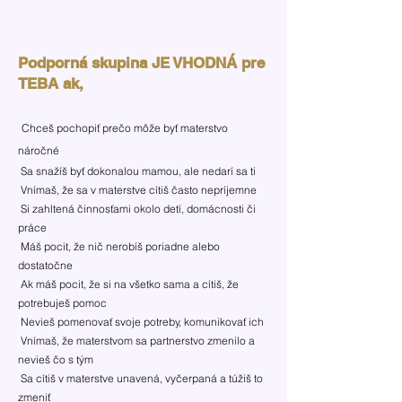
Podporná skupina JE VHODNÁ pre
TEBA ak,
Ch
ceš
pochopiť prečo môže byť materstvo
náročné
Sa snažíš byť dokonalou mamou, ale nedarí sa ti
Vnímaš, že sa v materstve cítiš často nepríjemne
Si zahltená činnosťami okolo detí, domácnosti či
práce
Máš pocit, že nič nerobíš poriadne alebo
dostatočne
Ak máš pocit, že si na všetko sama a cítiš, že
potrebuješ pomoc
Nevieš pomenovať svoje potreby, komunikovať ich
Vnímaš, že materstvom sa partnerstvo zmenilo a
nevieš čo s tým
Sa cítiš v materstve unavená, vyčerpaná a túžiš to
zmeniť