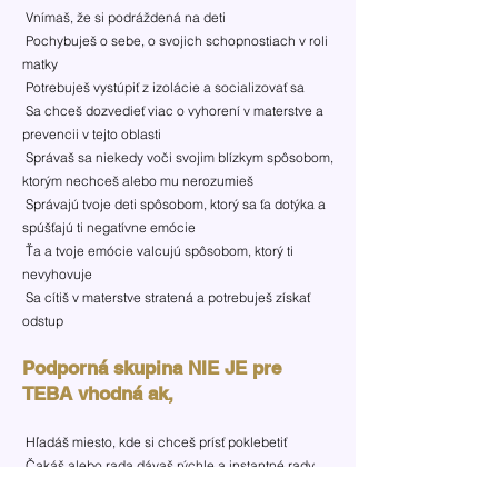
Vnímaš, že si podráždená na deti
Pochybuješ o sebe, o svojich schopnostiach v roli
matky
Potrebuješ vystúpiť z izolácie a socializovať sa
Sa chceš dozvedieť viac o vyhorení v materstve a
prevencii v tejto oblasti
Správaš sa niekedy voči svojim blízkym spôsobom,
ktorým nechceš alebo mu nerozumieš
Správajú tvoje deti spôsobom, ktorý sa ťa dotýka a
spúšťajú ti negatívne emócie
Ťa a tvoje emócie valcujú spôsobom, ktorý ti
nevyhovuje
Sa cítiš v materstve stratená a potrebuješ získať
odstup
Podporná
skupina NIE JE pre
TEBA vhodná ak,
​ H
ľadáš miesto, kde si chceš prísť poklebetiť
Čakáš alebo rada dávaš rýchle a instantné rady
Máš problém udržať tajomstvo