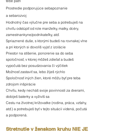
tebe patrí
Prostredie podporujúce sebapoznanie
a
sebarozvoj
Hodnotný čas výlučne pre seba a potrebuješ na
chvíľu odstúpiť od role manželky, matky, dcéry,
zamestnankyne/podnikateľky, atď.
Spriaznené duše, s ktorými budeš na rovnakej vlne
a pri ktorých si dovolíš vyjsť z izolácie
Priestor na stíšenie, ponorenie sa do seba
spoločnosť, v ktorej môžeš zdieľať a budeš
vypočutá bez posudzovania či výčitiek
Možnosť zastaviť sa, lebo žiješ rýchlo
Spoločnosť iných žien, ktoré môžu byť pre teba
zdrojom inšpirácie
Chvíľu, kedy necháš svoje povinnosti za dverami,
dobiješ baterky a vyživíš sa
Cestu na životnej križovatke (rod
ina, práca, vzťahy,
atď.) a potrebuješ byť v tejto situácii videná, počutá
a podporená.
Stretnutie
v žensko
m kruhu
NIE JE