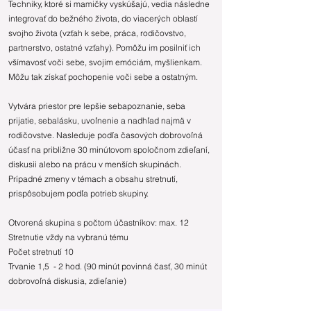
Techniky, ktoré si mamičky vyskúšajú, vedia následne
integrovať do bežného života, do viacerých oblastí
svojho života (vzťah k sebe, práca, rodičovstvo,
partnerstvo, ostatné vzťahy). Pomôžu im posilniť ich
všímavosť voči sebe, svojim emóciám, myšlienkam.
Môžu tak získať pochopenie voči sebe a ostatným.
Vytvára priestor pre lepšie sebapoznanie, seba
prijatie, sebalásku, uvoľnenie a nadhľad najmä v
rodičovstve. Nasleduje podľa časových dobrovoľná
účasť na približne 30 minútovom spoločnom zdieľaní,
diskusii alebo na prácu v menších skupinách.
Prípadné zmeny v témach a obsahu stretnutí,
prispôsobujem podľa potrieb skupiny.
Otvorená skupina s počtom účastníkov: max. 12
Stretnutie vždy na vybranú tému
Počet stretnutí 10
Trvanie 1,5 - 2 hod. (90 minút povinná časť, 30 minút
dobrovoľná diskusia, zdieľanie)